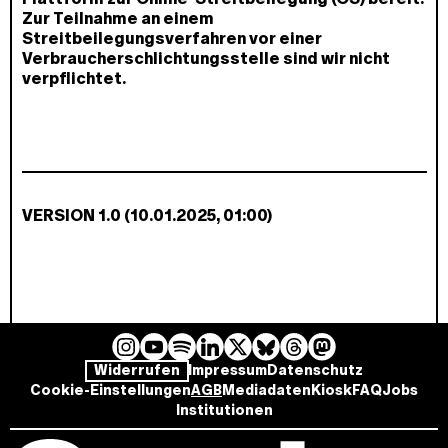
Zur Teilnahme an einem
Streitbeilegungsverfahren vor einer
Verbraucherschlichtungsstelle sind wir nicht
verpflichtet.
VERSION 1.0 (10.01.2025, 01:00)
I
Y
L
B
T
M
S
Widerrufen
Impressum
Datenschutz
n
o
i
l
h
a
p
Cookie-Einstellungen
AGB
Mediadaten
Kiosk
FAQ
Jobs
s
u
n
u
r
s
o
Institutionen
t
T
k
e
e
t
t