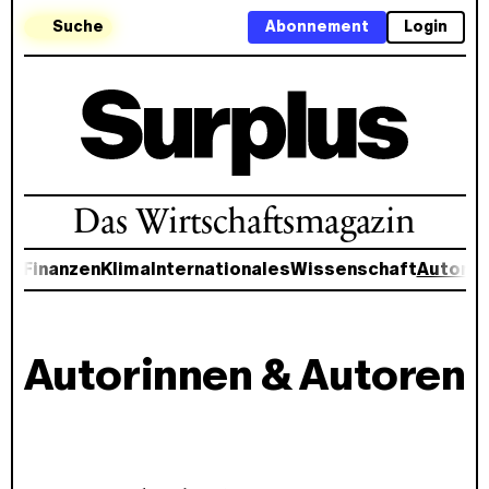
Suche
Abonnement
Login
Das Wirtschaftsmagazin
aft
Finanzen
Klima
Internationales
Wissenschaft
Autore
Autorinnen & Autoren