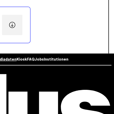
diadaten
Kiosk
FAQ
Jobs
Institutionen