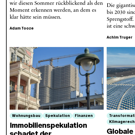
wir diesen Sommer rückblickend als den
Die giganti
Moment erkennen werden, an dem es
bis 2030 sin
klar hätte sein müssen.
Sprengstoff.
ist eine sc
Adam Tooze
Achim Truger
Wohnungsbau
Spekulation
Finanzen
Transformat
Klimagerech
Immobilienspekulation
Globale
schadet der