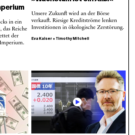
mperium
Unsere Zukunft wird an der Börse
verkauft. Riesige Kreditströme lenken
cks in ein
Investitionen in ökologische Zerstörung.
 das Reiche
ettet der
Eva Kaiser
+
Timothy Mitchell
 Imperium.