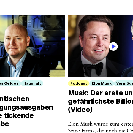
es Geldes
Haushalt
Podcast
Elon Musk
Vermög
Musk: Der erste u
antischen
gefährlichste Billio
igungsausgaben
(Video)
e tickende
mbe
Elon Musk wurde zum ersten 
Seine Firma, die noch nie G