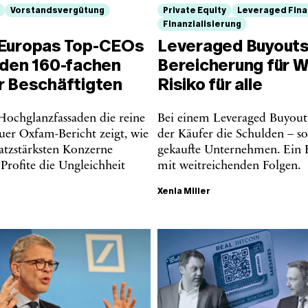
Vorstandsvergütung
Private Equity
Leveraged Fin
Finanzialisierung
Europas Top-CEOs
Leveraged Buyouts
 den 160-fachen
Bereicherung für W
r Beschäftigten
Risiko für alle
Hochglanzfassaden die reine
Bei einem Leveraged Buyout 
uer Oxfam-Bericht zeigt, wie
der Käufer die Schulden – s
atzstärksten Konzerne
gekaufte Unternehmen. Ein F
Profite die Ungleichheit
mit weitreichenden Folgen.
Xenia Miller