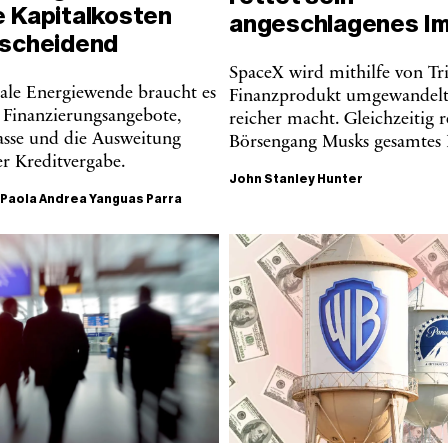
e Kapitalkosten
angeschlagenes I
tscheidend
SpaceX wird mithilfe von Tri
bale Energiewende braucht es
Finanzprodukt umgewandelt,
e Finanzierungsangebote,
reicher macht. Gleichzeitig r
asse und die Ausweitung
Börsengang Musks gesamtes
er Kreditvergabe.
John Stanley Hunter
+
Paola Andrea Yanguas Parra