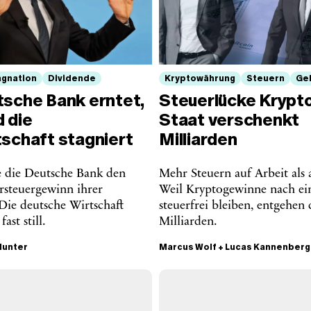
agnation
Dividende
Kryptowährung
Steuern
Ge
tsche Bank erntet,
Steuerlücke Krypto
 die
Staat verschenkt
tschaft stagniert
Milliarden
te die Deutsche Bank den
Mehr Steuern auf Arbeit als 
rsteuergewinn ihrer
Weil Kryptogewinne nach ei
Die deutsche Wirtschaft
steuerfrei bleiben, entgehen
ast still.
Milliarden.
Hunter
Marcus Wolf
+
Lucas Kannenberg