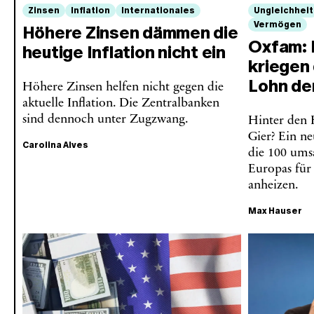
Zinsen
Inflation
Internationales
Ungleichheit
Vermögen
Höhere Zinsen dämmen die
Oxfam: 
heutige Inflation nicht ein
kriegen
Lohn de
Höhere Zinsen helfen nicht gegen die
aktuelle Inflation. Die Zentralbanken
sind dennoch unter Zugzwang.
Hinter den 
Gier? Ein ne
Carolina Alves
die 100 ums
Europas für 
anheizen.
Max Hauser