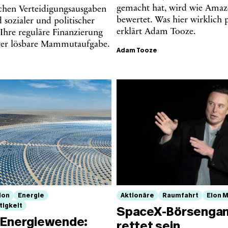
gemacht hat, wird wie Ama
schen Verteidigungsausgaben
bewertet. Was hier wirklich p
d sozialer und politischer
erklärt Adam Tooze.
 Ihre reguläre Finanzierung
hwer lösbare Mammutaufgabe.
Adam Tooze
ion
Energie
Aktionäre
Raumfahrt
Elon 
tigkeit
SpaceX‑Börsengan
 Energiewende:
rettet sein