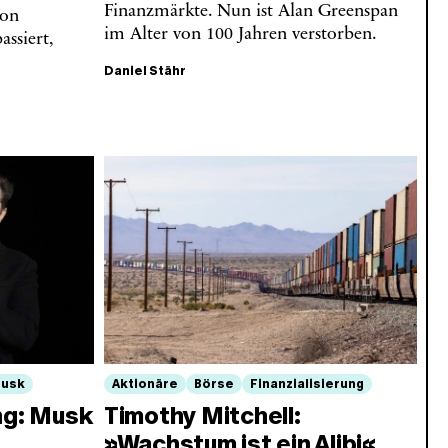
Finanzmärkte. Nun ist Alan Greenspan
zon
im Alter von 100 Jahren verstorben.
assiert,
Daniel Stähr
Musk
Aktionäre
Börse
Finanzialisierung
g: Musk
Timothy Mitchell:
»Wachstum ist ein Alibi«