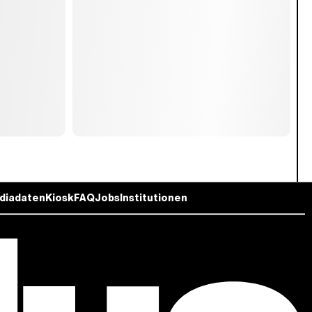
diadaten
Kiosk
FAQ
Jobs
Institutionen