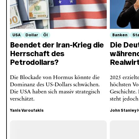
USA
Dollar
Öl
Banken
St
Beendet der Iran-Krieg die
Die Deu
Herrschaft des
während
Petrodollars?
Realwir
Die Blockade von Hormus könnte die
2025 erziel
Dominanz des US-Dollars schwächen.
höchsten Vo
Die USA haben sich massiv strategisch
Geschichte. 
verschätzt.
steht jedoch f
Yanis Varoufakis
John Stanley 