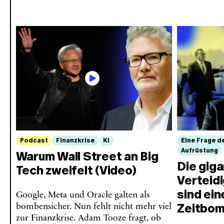
Podcast
Finanzkrise
KI
Eine Frage d
Aufrüstung
Warum Wall Street an Big
Die gig
Tech zweifelt (Video)
Verteid
sind ein
Google, Meta und Oracle galten als
Zeitbo
bombensicher. Nun fehlt nicht mehr viel
zur Finanzkrise. Adam Tooze fragt, ob