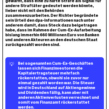
gewarnt, dass eine zu harte Strafe als Signal für
andere Straftäter gedeutet werden könnte,
lieber nicht mit den Behörden
zusammenzuarbeiten. Der Richter begründete
sein Urteil den dpa-Informationen nach unter
anderem damit, dass Steck dazu beigetragen
habe, dass im Rahmen der Cum-Ex-Aufarbeitung
bislang immerhin 660 Millionen Euro von Banken
und anderen Akteuren an den deutschen Staat
zurückgezahlt worden sind.
Bei sogenannten Cum-Ex-Geschäften
💡
lassen sich Finanzinvestoren die
Kapitalertragsteuer mehrfach
rückerstatten, obwohl sie zuvor nur
einmal gezahlt worden war. Die Steuer
wird in Deutschland auf Aktiengewinne
und Dividenden fällig, kann aber mit
anderen Aktienverlusten verrechnet und
somit vom Finanzamt rückerstattet
werden.