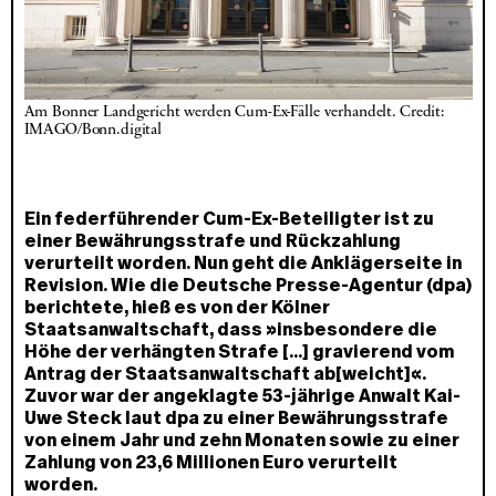
Am Bonner Landgericht werden Cum-Ex-Fälle verhandelt. Credit: 
IMAGO/Bonn.digital
Ein federführender Cum-Ex-Beteiligter ist zu
einer Bewährungsstrafe und Rückzahlung
verurteilt worden. Nun geht die Anklägerseite in
Revision. Wie die Deutsche Presse-Agentur (dpa)
berichtete, hieß es von der Kölner
Staatsanwaltschaft, dass »insbesondere die
Höhe der verhängten Strafe [...] gravierend vom
Antrag der Staatsanwaltschaft ab[weicht]«.
Zuvor war der angeklagte 53-jährige Anwalt Kai-
Uwe Steck laut dpa zu einer Bewährungsstrafe
von einem Jahr und zehn Monaten sowie zu einer
Zahlung von 23,6 Millionen Euro verurteilt
worden.