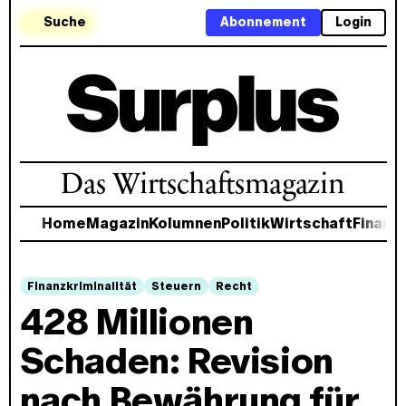
Suche
Abonnement
Login
Das Wirtschaftsmagazin
Home
Magazin
Kolumnen
Politik
Wirtschaft
Finanz
Finanzkriminalität
Steuern
Recht
428 Millionen
Schaden: Revision
nach Bewährung für