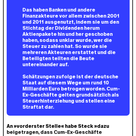
Das haben Banken und andere
Finanzakteure vor allem zwischen 2001
und 2011 ausgenutzt, indem sie um den
Stichtag der Dividenden herum
Aktienpakete hin und her geschoben
haben, sodass unklar wurde, wer die
Steuer zu zahlen hat. So wurde sie
mehreren Akteuren erstattet und die
Beteiligten teilten die Beute
untereinander auf.
Schätzungen zufolge ist der deutsche
Staat auf diesem Wege um rund 10
Milliarden Euro betrogen worden. Cum-
Ex-Geschäfte gelten grundsätzlich als
Steuerhinterziehung und stellen eine
Straftat dar.
An »vorderster Stelle« habe Steck »dazu
beigetragen, dass Cum-Ex-Geschäfte