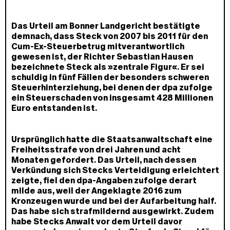
Das Urteil am Bonner Landgericht bestätigte
demnach, dass Steck von 2007 bis 2011 für den
Cum-Ex-Steuerbetrug mitverantwortlich
gewesen ist, der Richter Sebastian Hausen
bezeichnete Steck als »zentrale Figur«. Er sei
schuldig in fünf Fällen der besonders schweren
Steuerhinterziehung, bei denen der dpa zufolge
ein Steuerschaden von insgesamt 428 Millionen
Euro entstanden ist.
Ursprünglich hatte die Staatsanwaltschaft eine
Freiheitsstrafe von drei Jahren und acht
Monaten gefordert. Das Urteil, nach dessen
Verkündung sich Stecks Verteidigung erleichtert
zeigte, fiel den dpa-Angaben zufolge derart
milde aus, weil der Angeklagte 2016 zum
Kronzeugen wurde und bei der Aufarbeitung half.
Das habe sich strafmildernd ausgewirkt. Zudem
habe Stecks Anwalt vor dem Urteil davor