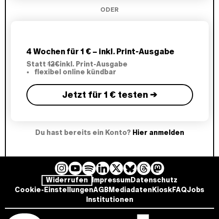
ODER
4 Wochen für 1 € – inkl. Print-Ausgabe
Statt
12€
inkl. Print-Ausgabe
flexibel online kündbar
Jetzt für 1 € testen →
Du hast bereits ein Konto?
Hier anmelden
I
Y
L
B
T
M
S
Widerrufen
Impressum
Datenschutz
n
o
i
l
h
a
p
Cookie-Einstellungen
AGB
Mediadaten
Kiosk
FAQ
Jobs
s
u
n
u
r
s
o
Institutionen
t
T
k
e
e
t
t
a
u
e
s
a
o
i