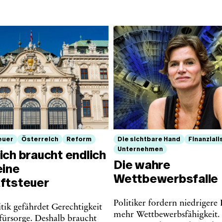
euer
Österreich
Reform
Die sichtbare Hand
Finanziali
Unternehmen
ich braucht endlich
Die wahre
eine
Wettbewerbsfalle
ftsteuer
Politiker fordern niedrigere
tik gefährdet Gerechtigkeit
mehr Wettbewerbsfähigkeit.
fürsorge. Deshalb braucht