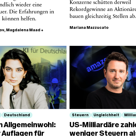
Konzerne schütten derweil
ndlich wieder eine
Rekordgewinne an Aktionäre
uer. Die Erfahrungen in
bauen gleichzeitig Stellen ab
 können helfen.
Mariana Mazzucato
ov
,
Magdalena Maad
+
Deutschland
Steuern
Ungleichheit
Milli
n Allgemeinwohl:
US-Milliardäre zahl
 Auflagen für
weniger Steuern al