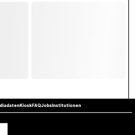
diadaten
Kiosk
FAQ
Jobs
Institutionen