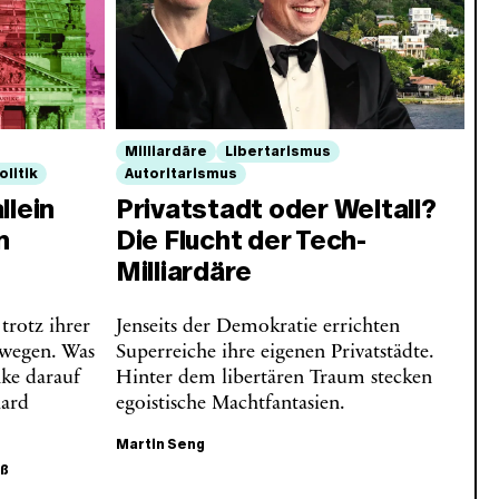
Milliardäre
Libertarismus
litik
Autoritarismus
llein
Privatstadt oder Weltall?
n
Die Flucht der Tech-
Milliardäre
trotz ihrer
Jenseits der Demokratie errichten
twegen. Was
Superreiche ihre eigenen Privatstädte.
nke darauf
Hinter dem libertären Traum stecken
hard
egoistische Machtfantasien.
Martin Seng
eß