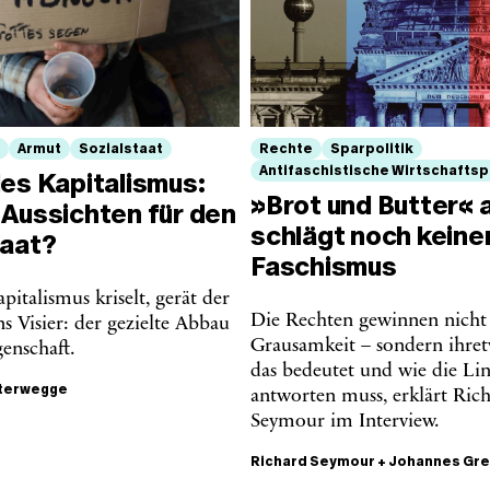
d
Armut
Sozialstaat
Rechte
Sparpolitik
Antifaschistische Wirtschaftspo
es Kapitalismus:
»Brot und Butter« a
 Aussichten für den
schlägt noch keine
taat?
Faschismus
italismus kriselt, gerät der
Die Rechten gewinnen nicht 
ins Visier: der gezielte Abbau
Grausamkeit – sondern ihre
enschaft.
das bedeutet und wie die Li
tterwegge
antworten muss, erklärt Ric
Seymour im Interview.
Richard Seymour
+
Johannes Gr