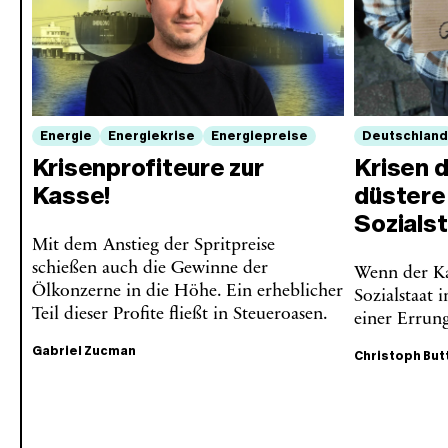
Energie
Energiekrise
Energiepreise
Deutschlan
Krisenprofiteure zur
Krisen d
Kasse!
düstere
Sozials
Mit dem Anstieg der Spritpreise
schießen auch die Gewinne der
Wenn der Kap
Ölkonzerne in die Höhe. Ein erheblicher
Sozialstaat 
Teil dieser Profite fließt in Steueroasen.
einer Errung
Gabriel Zucman
Christoph Bu