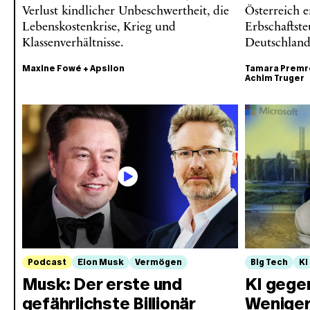
Verlust kindlicher Unbeschwertheit, die
Österreich e
Lebenskostenkrise, Krieg und
Erbschaftste
Klassenverhältnisse.
Deutschland
Maxine Fowé
+
Apsilon
Tamara Premr
Achim Truger
Podcast
Elon Musk
Vermögen
Big Tech
KI
Musk: Der erste und
KI gege
gefährlichste Billionär
Weniger