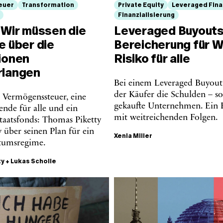
euer
Transformation
Private Equity
Leveraged Fin
Finanzialisierung
 Wir müssen die
Leveraged Buyouts
e über die
Bereicherung für W
tionen
Risiko für alle
rlangen
Bei einem Leveraged Buyout 
der Käufer die Schulden – s
e Vermögenssteuer, eine
gekaufte Unternehmen. Ein F
nde für alle und ein
mit weitreichenden Folgen.
Staatsfonds: Thomas Piketty
 über seinen Plan für ein
Xenia Miller
tumsregime.
ty
+
Lukas Scholle