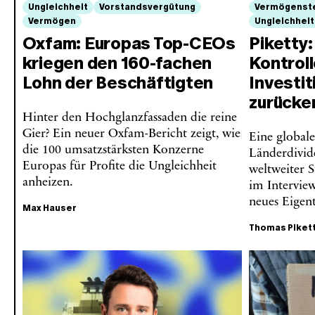
Ungleichheit
Vorstandsvergütung
Vermögenst
Vermögen
Ungleichheit
Oxfam: Europas Top-CEOs
Piketty:
kriegen den 160-fachen
Kontroll
Lohn der Beschäftigten
Investi
zurücke
Hinter den Hochglanzfassaden die reine
Gier? Ein neuer Oxfam-Bericht zeigt, wie
Eine global
die 100 umsatzstärksten Konzerne
Länderdivide
Europas für Profite die Ungleichheit
weltweiter 
anheizen.
im Interview
neues Eigen
Max Hauser
Thomas Piket