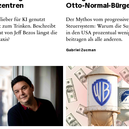
zentren
Otto-Normal-Bürg
 lieber für KI genutzt
Der Mythos vom progressiv
t zum Trinken. Beschreibt
Steuersystem: Warum die Su
at von Jeff Bezos längst die
in den USA prozentual weni
raxis?
beitragen als alle anderen.
Gabriel Zucman