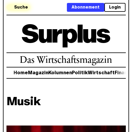
Suche
Abonnement
Login
Das Wirtschaftsmagazin
Home
Magazin
Kolumnen
Politik
Wirtschaft
Finanz
Musik