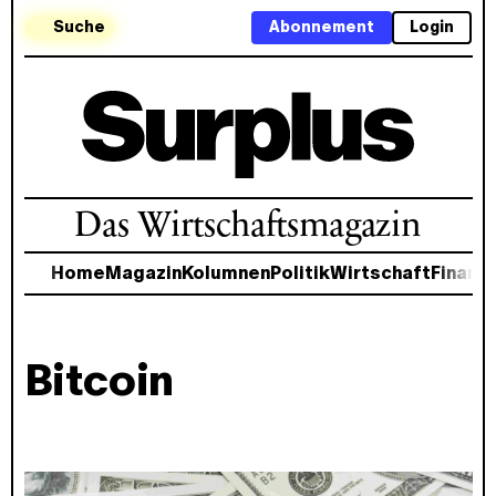
Suche
Abonnement
Login
Das Wirtschaftsmagazin
Home
Magazin
Kolumnen
Politik
Wirtschaft
Finanz
Bitcoin