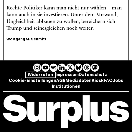
Rechte Politiker kann man nicht nur wählen – man
kann auch in sie investieren. Unter dem Vorwand,
Ungleichheit abbauen zu wollen, bereichern sich
Trump und seinesgleichen noch weiter.
Wolfgang M. Schmitt
I
Y
L
B
T
M
S
Widerrufen
Impressum
Datenschutz
n
o
i
l
h
a
p
Cookie-Einstellungen
AGB
Mediadaten
Kiosk
FAQ
Jobs
s
u
n
u
r
s
o
Institutionen
t
T
k
e
e
t
t
a
u
e
s
a
o
i
g
b
d
k
d
d
f
r
e
I
y
s
o
y
a
n
n
m