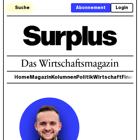
Suche
Abonnement
Login
Das Wirtschaftsmagazin
Home
Magazin
Kolumnen
Politik
Wirtschaft
Finanz