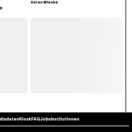
Sören Wienke
eß
diadaten
Kiosk
FAQ
Jobs
Institutionen