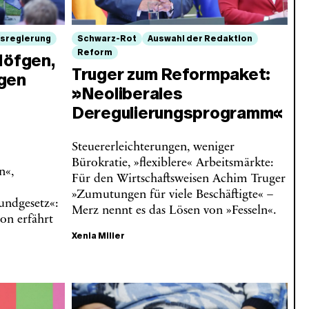
sregierung
Schwarz-Rot
Auswahl der Redaktion
Reform
Höfgen,
Truger zum Reformpaket:
agen
»Neoliberales
Deregulierungsprogramm«
Steuererleichterungen, weniger
Bürokratie, »flexiblere« Arbeitsmärkte:
n«,
Für den Wirtschaftsweisen Achim Truger
»Zumutungen für viele Beschäftigte« –
undgesetz«:
Merz nennt es das Lösen von »Fesseln«.
on erfährt
Xenia Miller