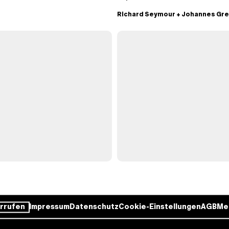
Richard Seymour
+
Johannes Gr
rrufen
Impressum
Datenschutz
Cookie-Einstellungen
AGB
Me