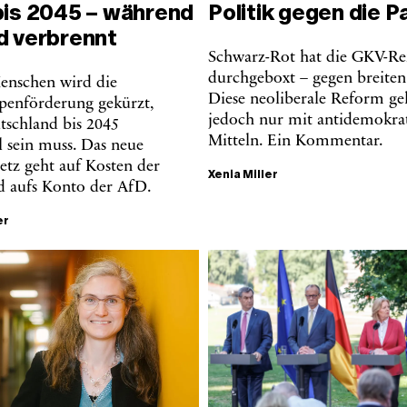
bis 2045 – während
Politik gegen die P
d verbrennt
Schwarz-Rot hat die GKV-R
durchgeboxt – gegen breiten 
enschen wird die
Diese neoliberale Reform ge
nförderung gekürzt,
jedoch nur mit antidemokra
schland bis 2045
Mitteln. Ein Kommentar.
l sein muss. Das neue
etz geht auf Kosten der
Xenia Miller
 aufs Konto der AfD.
er