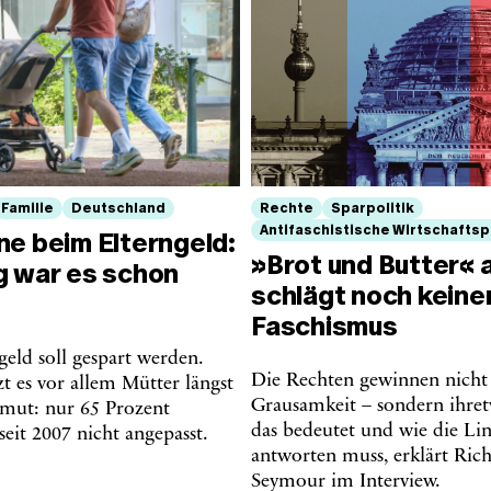
Familie
Deutschland
Rechte
Sparpolitik
Antifaschistische Wirtschaftspo
ne beim Elterngeld:
»Brot und Butter« a
g war es schon
schlägt noch keine
Faschismus
eld soll gespart werden.
Die Rechten gewinnen nicht 
t es vor allem Mütter längst
Grausamkeit – sondern ihre
rmut: nur 65 Prozent
das bedeutet und wie die Li
seit 2007 nicht angepasst.
antworten muss, erklärt Ric
Seymour im Interview.