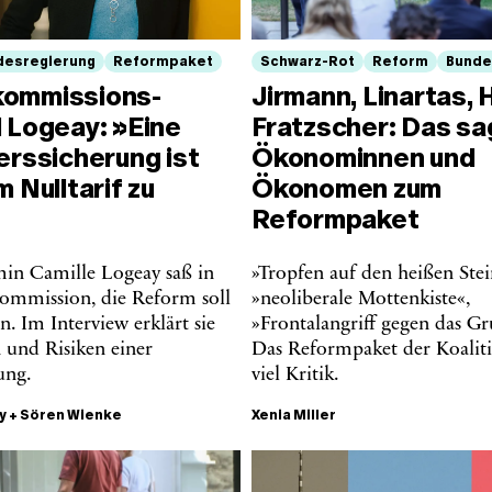
desregierung
Reformpaket
Schwarz-Rot
Reform
Bunde
ommissions-
Jirmann, Linartas, 
d Logeay: »Eine
Fratzscher: Das s
erssicherung ist
Ökonominnen und
m Nulltarif zu
Ökonomen zum
Reformpaket
n Camille Logeay saß in
»Tropfen auf den heißen Stei
ommission, die Reform soll
»neoliberale Mottenkiste«,
 Im Interview erklärt sie
»Frontalangriff gegen das Gr
 und Risiken einer
Das Reformpaket der Koaliti
ung.
viel Kritik.
y
+
Sören Wienke
Xenia Miller