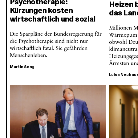
Psychotherapie:
Heizen 
Kürzungen kosten
das Lan
wirtschaftlich und sozial
Millionen M
Die Sparpläne der Bundesregierung für
Wärmepumpe
die Psychotherapie sind nicht nur
obwohl Deut
wirtschaftlich fatal. Sie gefährden
klimaneutra
Menschenleben.
Heizungsges
Ärmsten und
Martin Seng
Luisa Neubau