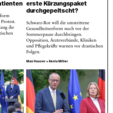
atienten
erste Kürzungspaket
durchgepeitscht?
eform
Protest.
Schwarz-Rot will die umstrittene
lang ihr
Gesundheitsreform noch vor der
tischen
Sommerpause durchbringen.
Opposition, Ärzteverbände, Kliniken
und Pflegekräfte warnen vor drastischen
Folgen.
Max Hauser
+
Xenia Miller