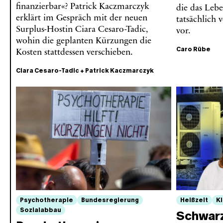
finanzierbar«? Patrick Kaczmarczyk
die das Leb
erklärt im Gespräch mit der neuen
tatsächlich 
Surplus-Hostin Ciara Cesaro-Tadic,
vor.
wohin die geplanten Kürzungen die
Caro Rübe
Kosten stattdessen verschieben.
Ciara Cesaro-Tadic
+
Patrick Kaczmarczyk
Psychotherapie
Bundesregierung
Heißzeit
K
Sozialabbau
Schwarz-