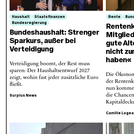
Haushalt
Staatsfinanzen
Rente
Bun
Bundesregierung
Rentenk
Bundeshaushalt: Strenger
Mitglie
Sparkurs, außer bei
gute Alt
Verteidigung
nicht zu
haben«
Verteidigung boomt, der Rest muss
sparen: Der Haushaltsentwurf 2027
Die Ökonomi
zeigt, wohin fast jeder zusätzliche Euro
der Rentenk
fließt.
nun kommen.
die Chancen
Surplus News
Kapitaldeck
Camille Logea