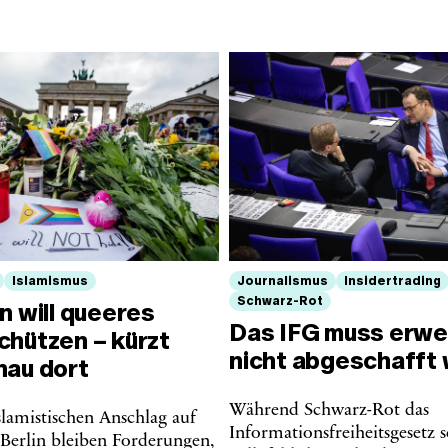
Islamismus
Journalismus
Insidertrading
Schwarz-Rot
n will queeres
Das IFG muss erwei
chützen – kürzt
nicht abgeschafft
nau dort
Während Schwarz-Rot das
lamistischen Anschlag auf
Informationsfreiheitsgesetz s
Berlin bleiben Forderungen,