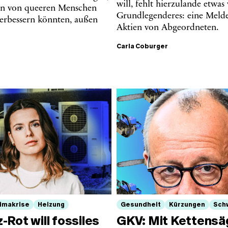
will, fehlt hierzulande etwas 
en von queeren Menschen
Grundlegenderes: eine Melde
verbessern könnten, außen
Aktien von Abgeordneten.
Carla Coburger
limakrise
Heizung
Gesundheit
Kürzungen
Sch
Rot will fossiles
GKV: Mit Kettensä