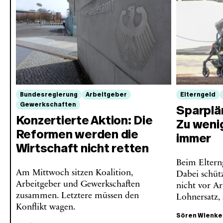
Bundesregierung
Arbeitgeber
Elterngeld
Gewerkschaften
Sparplä
Konzertierte Aktion: Die
Zu weni
Reformen werden die
immer
Wirtschaft nicht retten
Beim Elterng
Am Mittwoch sitzen Koalition,
Dabei schütz
Arbeitgeber und Gewerkschaften
nicht vor A
zusammen. Letztere müssen den
Lohnersatz, 
Konflikt wagen.
Sören Wienke