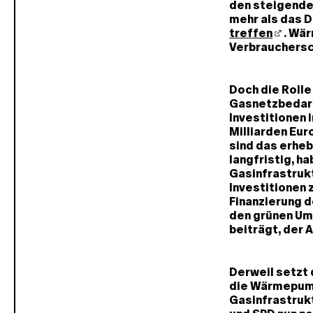
den steigenden
mehr als das 
treffen
. Wä
Verbrauchersc
Doch die Rolle
Gasnetzbedarf 
Investitionen i
Milliarden Eur
sind das erheb
langfristig, h
Gasinfrastrukt
Investitionen 
Finanzierung d
den grünen Um
beiträgt, der 
Derweil setzt 
die Wärmepump
Gasinfrastrukt