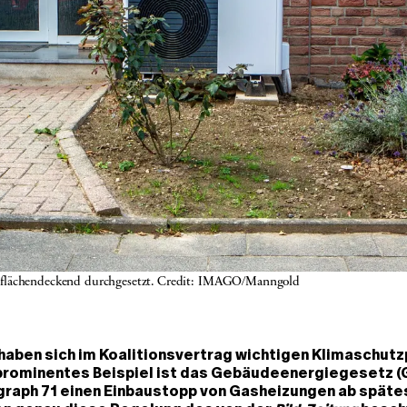
 flächendeckend durchgesetzt. Credit: IMAGO/Manngold
haben sich im Koalitionsvertrag wichtigen Klimaschut
 prominentes Beispiel ist das Gebäudeenergiegesetz (G
agraph 71 einen Einbaustopp von Gasheizungen ab späte