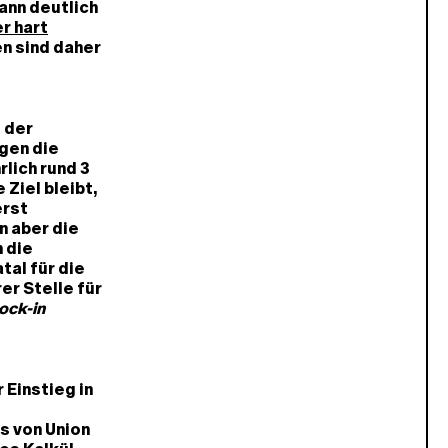
ann deutlich
r hart
n sind daher
 der
gen die
rlich rund 3
Ziel bleibt,
erst
n aber die
 die
tal für die
er Stelle für
ock-in
 Einstieg in
s von Union