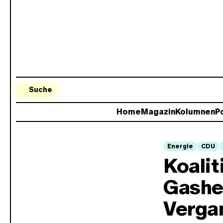
Suche
Home
Magazin
Kolumnen
Po
Energie
CDU
Koalit
Gashei
Verga