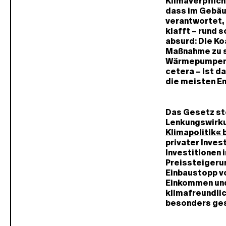
Klimaverpflich
dass im Gebäu
verantwortet, 
klafft – rund 
absurd: Die Ko
Maßnahme zu s
Wärmepumpenfö
cetera – ist d
die meisten E
Das Gesetz ste
Lenkungswirku
Klimapolitik«
privater Inves
Investitionen 
Preissteigeru
Einbaustopp v
Einkommen und 
klimafreundli
besonders ges