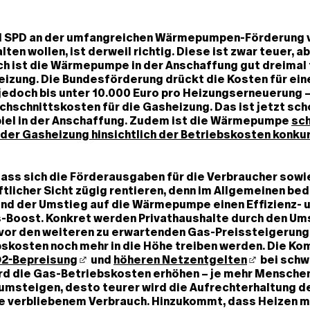
d SPD an der umfangreichen Wärmepumpen-Förderung v
ten wollen, ist derweil richtig. Diese ist zwar teuer, a
ch ist die Wärmepumpe in der Anschaffung gut dreimal 
izung. Die Bundesförderung drückt die Kosten für ein
doch bis unter 10.000 Euro pro Heizungserneuerung 
chschnittskosten für die Gasheizung. Das ist jetzt sch
el in der Anschaffung. Zudem ist die Wärmepumpe
sch
der Gasheizung hinsichtlich der Betriebskosten konku
ass sich die Förderausgaben für die Verbraucher sowi
tlicher Sicht zügig rentieren, denn im Allgemeinen be
nd der Umstieg auf die Wärmepumpe einen Effizienz- 
s-Boost. Konkret werden Privathaushalte durch den Ums
r den weiteren zu erwartenden Gas-Preissteigerung
bskosten noch mehr in die Höhe treiben werden. Die Ko
2-Bepreisung
und
höheren Netzentgelte
n
bei schw
rd die Gas-Betriebskosten erhöhen – je mehr Menschen
steigen, desto teurer wird die Aufrechterhaltung d
je verbliebenem Verbrauch. Hinzukommt, dass Heizen m