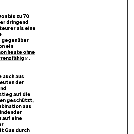
on bis zu 70
ber dringend
teurer als eine
e
– gegenüber
on ein
on heute ohne
rrenzfähig
.
e auch aus
deuten der
und
tieg auf die
en geschützt,
mbination aus
indender
 auf eine
er
it Gas durch