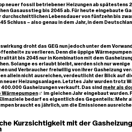
p neuer fossil betriebener Heizungen ab spätestens 2
chen Gasausstieg bis 2045 ab. Für heute eingebaute G
r durchschnittlichen Lebensdauer von fünfzehn bis zwa
5 Schluss – also genau in dem Jahr, in dem Deutschla
swirkung droht das GEG nun jedoch unter dem Vorwand
ffenheit« zu verlieren. Denn die üppige Wärmepumpe
ralität bis 2045 nur in Kombination mit dem Gasheizu
en. Solange es erlaubt bleibt, werden sich nur wenige
en und Verbraucher freiwillig von ihrer Gasheizung ve
n allein nicht ausreichen, verdeutlicht der Blick auf di
n neuer Heizungsanlagen. Letztes Jahr wurden trotz
 400.000 Gasheizungen verkauft. Das sind
mehr als do
e Wärmepumpen
im gleichen Jahr eingebaut wurden. 
Klimaziele bedarf es eigentlich des Gegenteils: Mehr 
pen braucht es jährlich, um die Emissionen ausreiche
he Kurzsichtigkeit mit der Gasheizun
n