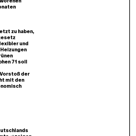
worenen
onaten
etzt zu haben,
sgesetz
lexibler und
r Heizungen
grünen
hen 71 soll
Vorstoß der
cht mit den
konomisch
eutschlands