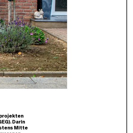
zprojekten
EG). Darin
stens Mitte