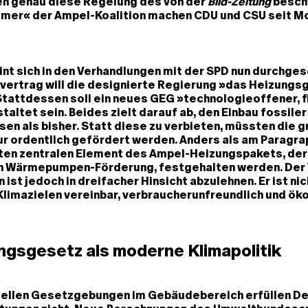
en genau diese Regelung des von der
Bild-Zeitung
besch
er« der Ampel-Koalition machen CDU und CSU seit M
int sich in den Verhandlungen mit der SPD nun durchges
svertrag will die designierte Regierung »das Heizung
tattdessen soll ein neues GEG »technologieoffener, f
taltet sein. Beides zielt darauf ab, den Einbau fossile
sen als bisher. Statt diese zu verbieten, müssten die 
ur ordentlich gefördert werden. Anders als am Paragrap
ten zentralen Element des Ampel-Heizungspakets, der
 Wärmepumpen-Förderung, festgehalten werden. Der 
 ist jedoch in dreifacher Hinsicht abzulehnen. Er ist ni
Klimazielen vereinbar, verbraucherunfreundlich und ö
ngsgesetz als moderne Klimapolitik
uellen Gesetzgebungen im Gebäudebereich erfüllen D