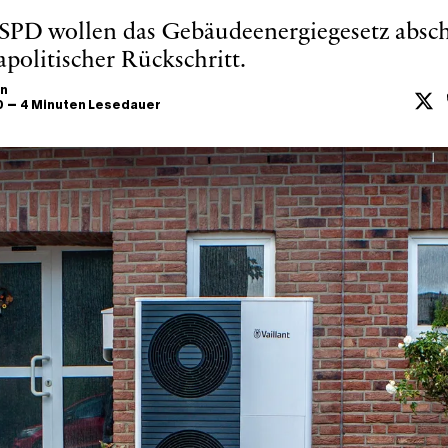
SPD wollen das Gebäudeenergiegesetz absch
apolitischer Rückschritt.
n
–
0
4 Minuten Lesedauer