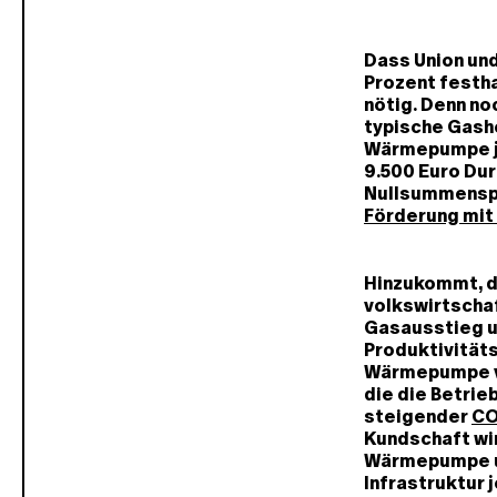
Dass Union un
Prozent festhal
nötig. Denn no
typische Gashe
Wärmepumpe je
9.500 Euro Dur
Nullsummenspi
Förderung mit 
Hinzukommt, d
volkswirtschaf
Gasausstieg u
Produktivität
Wärmepumpe vo
die die Betrie
steigender
CO
Kundschaft wi
Wärmepumpe um
Infrastruktur 