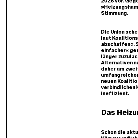
2028 vor. Geg
»Heizungshamm
Stimmung.
Die Union sche
laut Koalition
abschaffen«. S
einfacher« ges
länger zuzulas
Alternativen n
daher am zwei
umfangreichen
neuen Koalition
verbindlichen 
ineffizient.
Das Heizu
Schon die akt