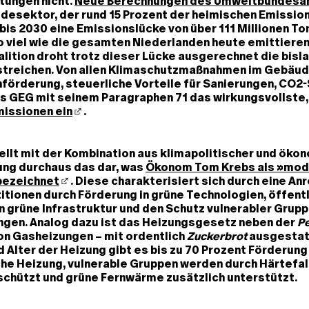
tungen nicht.
Neue Berechnungen des Umweltbundes
desektor, der rund 15 Prozent der heimischen Emissio
bis 2030 eine Emissionslücke von über 111 Millionen T
so viel wie die gesamten Niederlanden heute emittiere
alition droht trotz dieser Lücke ausgerechnet die bisl
treichen. Von allen Klimaschutzmaßnahmen im Gebäud
rderung, steuerliche Vorteile für Sanierungen, CO2-
as GEG mit seinem Paragraphen 71 das wirkungsvollste
missionen ein
.
llt mit der Kombination aus klimapolitischer und öko
ng durchaus das dar, was
Ökonom Tom Krebs als »mo
 bezeichnet
. Diese charakterisiert sich durch eine An
titionen durch Förderung in grüne Technologien, öffent
in grüne Infrastruktur und den Schutz vulnerabler Grupp
ngen. Analog dazu ist das Heizungsgesetz neben der
Pe
on Gasheizungen – mit ordentlich
Zuckerbrot
ausgestatt
Alter der Heizung gibt es bis zu 70 Prozent Förderung 
che Heizung, vulnerable Gruppen werden durch Härtefal
chützt und grüne Fernwärme zusätzlich unterstützt.