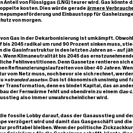
 Anteil von Flüssiggas (LNG) teurer wird. Gas könnte d
Doppelte kosten. Dies würde gerade
ärmere Verbrauche
rmepumpenförderung und Einbaustopp für Gasheizunge
hutz von morgen.
 von Gas in der Dekarbonisierung ist umkämpft. Obwohl
bis 2045 radikal um rund 90 Prozent sinken muss, stie
n die Gasinfrastruktur in den letzten Jahren an – auf jäh
o. Wenn Klimaneutralität bis 2045 das ernstzunehmende 
liche Fehlinvestitionen. Denn Gasnetze rentieren sich 
aben Refinanzierungslaufzeiten von über 40 Jahren. Wen
ur vom Netz muss, noch bevor sie sich rechnet, werden
zu »
stranded assets«
. Das ist ökonomisch unsinnig und fa
er Transformation, denn es bindet Kapital, das an ander
bau der Fernwärme fehlt und obendrein zu einem
Gas-L
Ausstieg also immer unwahrscheinlicher wird.
die fossile Lobby darauf, dass der Gasausstieg und der
e verzögert wird und damit das Gasgeschäft und die
ur profitabel bleiben. Wenn der politische Zickzackkur