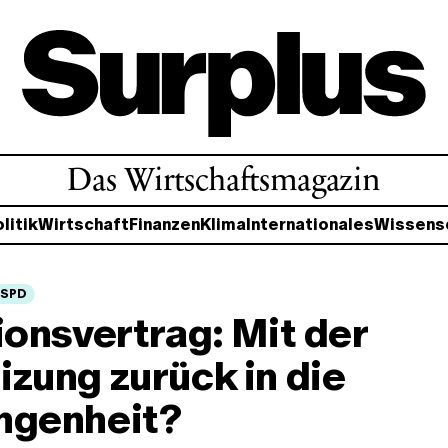
Das Wirtschaftsmagazin
litik
Wirtschaft
Finanzen
Klima
Internationales
Wissens
SPD
ionsvertrag: Mit der
zung zurück in die
ngenheit?