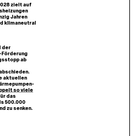
028 zielt auf
asheizungen
nzig Jahren
nd klimaneutral
 der
n-Förderung
ngsstopp ab
rabschieden.
e aktuellen
 Wärmepumpen-
ppelt so viele
Für das
als 500.000
nd zu senken.
g