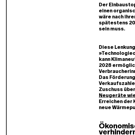
Der Einbaustop
einen organis
wäre nach ihre
spätestens 204
sein muss.
Diese Lenkung
»Technologieo
kann Klimaneut
2028 ermöglich
Verbraucherinn
Das Förderunge
Verkaufszahle
Zuschuss über
Neugeräte wi
Erreichen der 
neue Wärmepum
Ökonomisc
verhinder