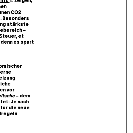
amts
zeigen,
nen
onnen CO2
n. Besonders
ang stärkste
ebereich –
Steuer, et
, denn
es spart
nomischer
derne
reizung
liche
en vor
itsche
– dem
et: Je nach
für die neue
lregeln