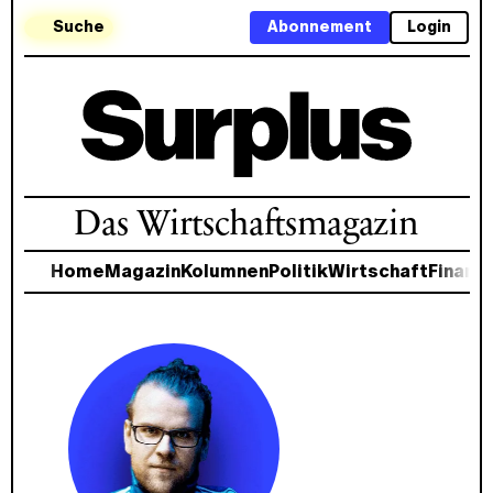
Suche
Abonnement
Login
Das Wirtschaftsmagazin
Home
Magazin
Kolumnen
Politik
Wirtschaft
Finanz