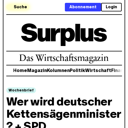
Suche
Abonnement
Login
Das Wirtschaftsmagazin
Home
Magazin
Kolumnen
Politik
Wirtschaft
Finanz
Wochenbrief
Wer wird deutscher
Kettensägenminister
? + SPD