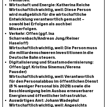
freihalten.
Wirtschaft und Energie:
Katherina Reiche
Wirtschaftlich wichtig, weil:
Diese Person
wird maßgeblich für die wirtschaftliche
Entwicklung verantwortlich gemacht –
sowohl bei Erfolgen als auch bei
Misserfolgen.
Verkehr: Offen (ggf. Ina
Scharrenbach/Andreas Jung/
Reiner
Haseloff)
Wirtschaftlich wichtig, weil:
Die Person muss
die milliardenschweren Investitionen in die
Deutsche Bahn steuern.
Digitalisierung und Staatsmodernisierung:
Offen (ggf.
Kristina Sinemus/Verena
Pausder
)
Wirtschaftlich wichtig, weil: Verantwortlich
für den Personalabbau im öffentlichen Dienst
(8 % weniger Personal bis 2029) sowie die
Beschleunigung beim Ausbau erneuerbarer
Energien und öffentlicher Infrastruktur.
Auswärtiges Amt: Johann Wadephul
Wirtschaftlich wichtig, weil:
Angesichts