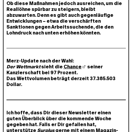
Ob diese Maßnahmen jedoch ausreichen, um die
Reallöhne spürbar zu steigern, bleibt
abzuwarten. Denn es gibt auch gegenläufige
Entwicklungen – etwa die verschärften
Sanktionen gegen Arbeitssuchende, die den
Lohndruck nach unten erhöhen könnten.
Merz-Update nach der Wahl:
Der Wettmarkt
sieht die
Chance
seiner
Kanzlerschaft bei 97 Prozent.
Das Wettvolumen beträgt derzeit 37.385.503
Dollar.
Ich hoffe, dass Dir dieser Newsletter einen
guten Überblick über die kommende Woche
gegeben hat. Falls er Dir gefallen hat,
unterstütze
Surplus
gerne mit einem
Magazin-