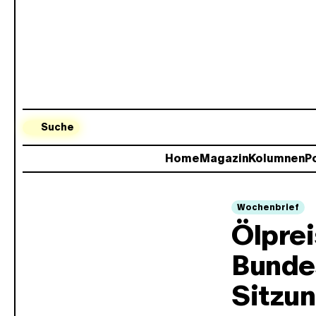
Suche
Home
Magazin
Kolumnen
Po
Wochenbrief
Ölpre
Bunde
Sitzu