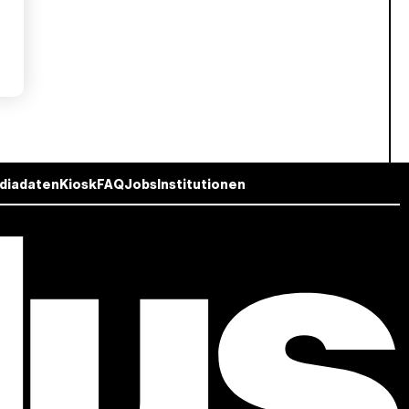
diadaten
Kiosk
FAQ
Jobs
Institutionen