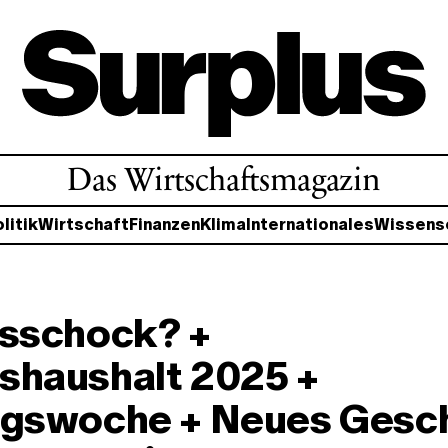
Das Wirtschaftsmagazin
litik
Wirtschaft
Finanzen
Klima
Internationales
Wissens
isschock? +
shaushalt 2025 +
ngswoche + Neues Gesc