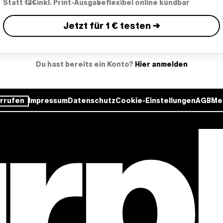
Statt
12€
inkl. Print-Ausgabe
flexibel online kündbar
Jetzt für 1 € testen →
Du hast bereits ein Konto?
Hier anmelden
rrufen
Impressum
Datenschutz
Cookie-Einstellungen
AGB
Me