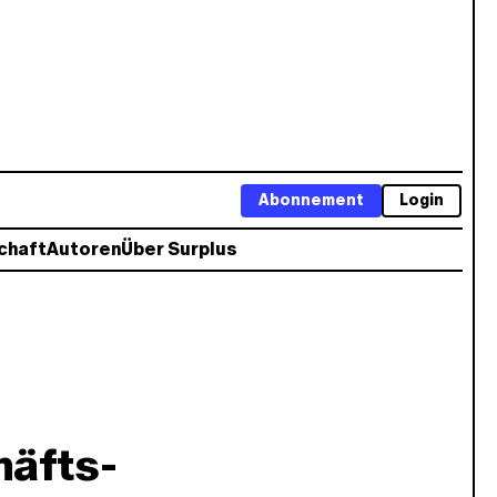
Abonnement
Login
chaft
Autoren
Über Surplus
häfts-