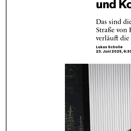
und K
Das sind di
Straße von
verläuft d
Lukas Scholle
23. Juni 2025
, 6:3