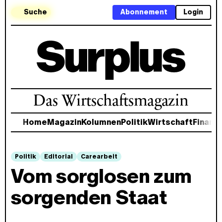
Suche
Abonnement
Login
Das Wirtschaftsmagazin
Home
Magazin
Kolumnen
Politik
Wirtschaft
Finanz
Politik
Editorial
Carearbeit
Vom sorglosen zum
sorgenden Staat