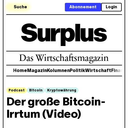
Suche
Abonnement
Login
Das Wirtschaftsmagazin
Home
Magazin
Kolumnen
Politik
Wirtschaft
Finanz
Podcast
Bitcoin
Kryptowährung
Der große Bitcoin-
Irrtum (Video)