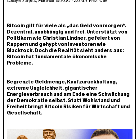
Collage: Surplus, Material: IMAGO / ZUMA Press Wire 
Bitcoin gilt für viele als „das Geld von morgen“.
Dezentral, unabhängig und frei. Unterstützt von
Politikern wie Christian Lindner, gefeiert von
Rappern und gehypt von Investoren wie
Blackrock. Doch die Realität sieht anders aus:
Bitcoin hat fundamentale ökonomische
Probleme.
Begrenzte Geldmenge, Kaufzurückhaltung,
extreme Ungleichheit, gigantischer
Energieverbrauch und am Ende eine Schwächung
der Demokratie selbst. Statt Wohlstand und
Freiheit bringt Bitcoin Risiken für Wirtschaft und
Gesellschaft.