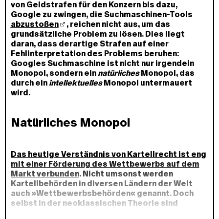
von Geldstrafen für den Konzern bis dazu,
Google zu zwingen, die Suchmaschinen-Tools
abzustoßen
, reichen nicht aus, um das
grundsätzliche Problem zu lösen. Dies liegt
daran, dass derartige Strafen auf einer
Fehlinterpretation des Problems beruhen:
Googles Suchmaschine ist nicht nur irgendein
Monopol, sondern ein
natürliches
Monopol, das
durch ein
intellektuelles
Monopol untermauert
wird.
Natürliches Monopol
Das heutige Verständnis von Kartellrecht ist eng
mit einer Förderung des Wettbewerbs auf dem
Markt verbunden
. Nicht umsonst werden
Kartellbehörden in diversen Ländern der Welt
auch »Wettbewerbsbehörden« genannt. Doch
selbst in der neoklassischen Theorie sind
natürliche Monopole eine Ausnahme in diesem