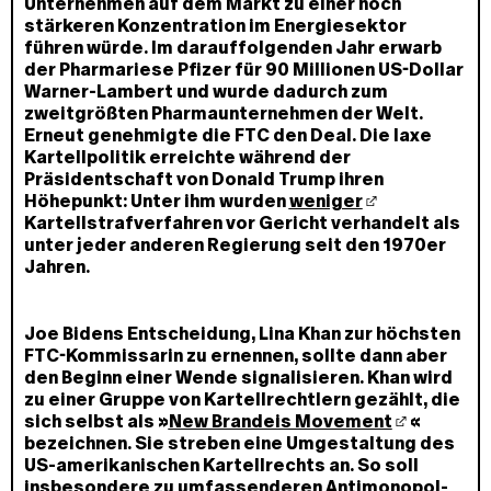
Unternehmen auf dem Markt zu einer noch
stärkeren Konzentration im Energiesektor
führen würde. Im darauffolgenden Jahr erwarb
der Pharmariese Pfizer für 90 Millionen US-Dollar
Warner-Lambert und wurde dadurch zum
zweitgrößten Pharmaunternehmen der Welt.
Erneut genehmigte die FTC den Deal. Die laxe
Kartellpolitik erreichte während der
Präsidentschaft von Donald Trump ihren
Höhepunkt: Unter ihm wurden
weniger
Kartellstrafverfahren vor Gericht verhandelt als
unter jeder anderen Regierung seit den 1970er
Jahren.
Joe Bidens Entscheidung, Lina Khan zur höchsten
FTC-Kommissarin zu ernennen, sollte dann aber
den Beginn einer Wende signalisieren. Khan wird
zu einer Gruppe von Kartellrechtlern gezählt, die
sich selbst als »
New Brandeis Movement
«
bezeichnen. Sie streben eine Umgestaltung des
US-amerikanischen Kartellrechts an. So soll
insbesondere zu umfassenderen Antimonopol-