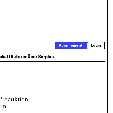
Abonnement
Login
chaft
Autoren
Über Surplus
 Produktion
tem