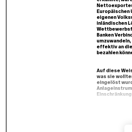
Nettoexporteu
Europäischen Un
eigenen Volksw
inländischen L
Wettbewerbsfäh
Banken Verbin
umzuwandeln, b
effektiv an di
bezahlen könn
Auf diese Weis
was sie wollten
eingelöst wur
Anlageinstrum
Einschränkunge