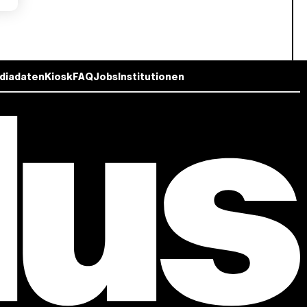
diadaten
Kiosk
FAQ
Jobs
Institutionen