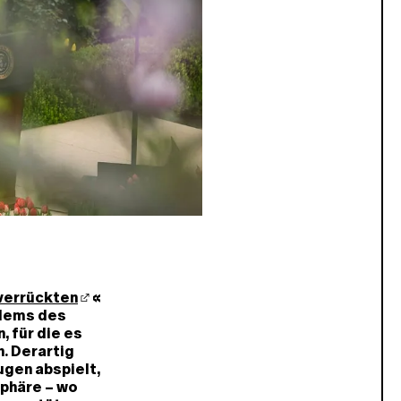
verrückten
«
blems des
 für die es
. Derartig
ugen abspielt,
Sphäre – wo