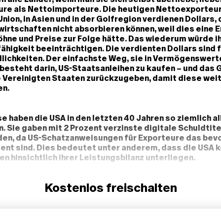
re als Nettoimporteure. Die heutigen Nettoexporteur
ion, in Asien und in der Golfregion verdienen Dollars, d
irtschaften nicht absorbieren können, weil dies eine 
öhne und Preise zur Folge hätte. Das wiederum würde i
igkeit beeinträchtigen. Die verdienten Dollars sind f
dlichkeiten. Der einfachste Weg, sie in Vermögenswert
esteht darin, US-Staatsanleihen zu kaufen – und das 
e Vereinigten Staaten zurückzugeben, damit diese wei
en.
e haben die USA in den letzten 40 Jahren so ziemlich al
. Sie gaben mit 2 Prozent verzinste digitale Schuldtitel
den, da US-Schatzanweisungen für Exporteure das bev
ent sind. Dies bedeutet unter anderem, dass die USA k
n hinsichtlich ihrer Leistungsbilanz unterliegen.
Kostenlos freischalten