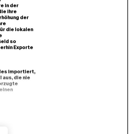
e in der
ie ihre
Erhöhung der
hre
ür die lokalen
e
Geld so
terhin Exporte
les importiert,
 aus, die nie
orzugte
einen