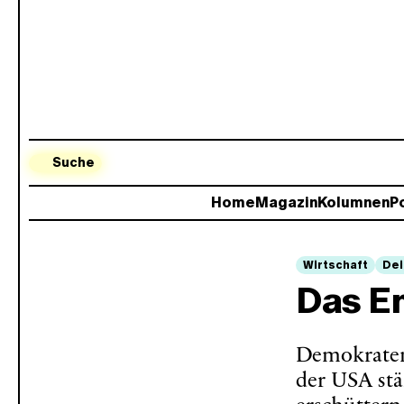
Suche
Home
Magazin
Kolumnen
Po
Wirtschaft
Dei
Das E
Demokraten
der USA stä