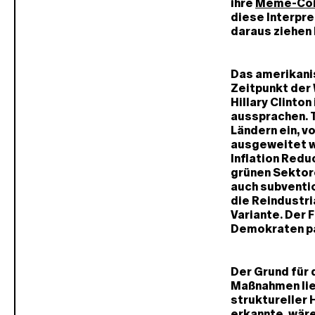
ihre
Meme-Coi
diese Interpre
daraus ziehen
Das amerikanis
Zeitpunkt der 
Hillary Clinto
aussprachen. T
Ländern ein, v
ausgeweitet w
Inflation Redu
grünen Sektore
auch subventio
die Reindustri
Variante. Der 
Demokraten pa
Der Grund für
Maßnahmen lieg
struktureller
erkannte, wäre