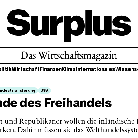
Das Wirtschaftsmagazin
litik
Wirtschaft
Finanzen
Klima
Internationales
Wissens
ndustrialisierung
USA
nde des Freihandels
 und Republikaner wollen die inländische
rken. Dafür müssen sie das Welthandelssys