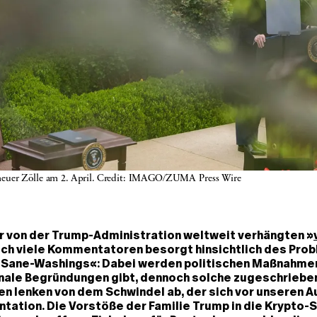
euer Zölle am 2. April. Credit: IMAGO/ZUMA Press Wire
r von der Trump-Administration weltweit verhängten »
ich viele Kommentatoren besorgt hinsichtlich des Pro
Sane-Washings«: Dabei werden politischen Maßnahmen,
onale Begründungen gibt, dennoch solche zugeschrieben
en lenken von dem Schwindel ab, der sich vor unseren A
tation. Die Vorstöße der Familie Trump in die Krypto-