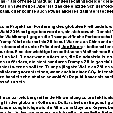
ns
als offene Einladung für Bestechungsgelder dien
tation zweifellos. Aber ist das die einzige Schlussfolg
 kann, oder könnte auch etwas anderes dahinterstecke
che Projekt zur Förderung des globalen Freihandels w
Wahl 2016 aufgegeben worden, als sich sowohl Donald 
n im Wahlkampf gegen die Transpazifische Partnerschaft
rump führte daraufhin Zölle auf Waren aus China und 
on denen viele unter Präsident
Joe Biden
beibehalten
urden. Eine der wichtigsten politischen Maßnahmen Bi
ction Act. Dieser war ein Versuch, die Reindustrialisier
n zu fördern, die nicht nur durch Trumps Zölle geschüt
niert werden sollten. Trumps jüngste Welle an Zöllen s
alisierung vorantreiben, wenn auch in einer CO
-intens
2
Freihandel scheint also sowohl für Republikaner als auc
ssé zu sein.
 diese parteiübergreifende Hinwendung zu protektioni
t in der globalen Rolle des Dollars bei der Begünstig
 Handelsungleichgewichte. Wie John Maynard Keynes be
n alle Länder, wenn man sie sich selbst überließe, liebe