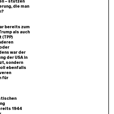
en – stützen
erung, die man
n?
ar bereits zum
Trump als auch
 (TPP)
anderen
 oder
dens war der
ung der USA in
zt, sondern
oll ebenfalls
iveren
h für
stischen
ung
reits 1944
r