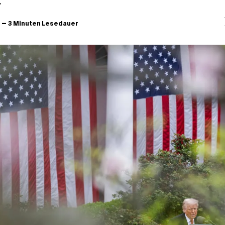
.
–
3 Minuten Lesedauer