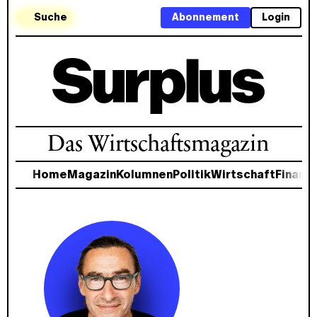
Suche
Abonnement
Login
Das Wirtschaftsmagazin
Home
Magazin
Kolumnen
Politik
Wirtschaft
Finanz