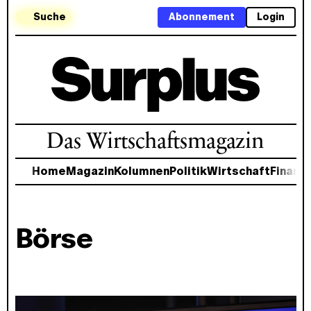
Suche
Abonnement
Login
Das Wirtschaftsmagazin
Home
Magazin
Kolumnen
Politik
Wirtschaft
Finanz
Börse