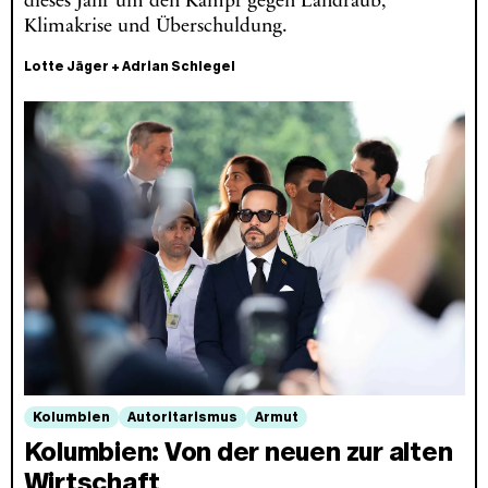
dieses Jahr um den Kampf gegen Landraub,
Klimakrise und Überschuldung.
Lotte Jäger
+
Adrian Schlegel
Kolumbien
Autoritarismus
Armut
Kolumbien: Von der neuen zur alten
Wirtschaft