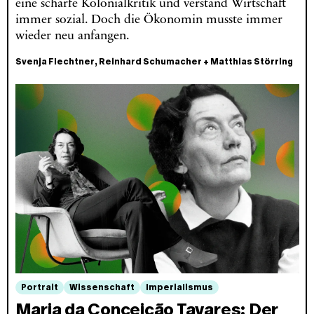
eine scharfe Kolonialkritik und verstand Wirtschaft
immer sozial. Doch die Ökonomin musste immer
wieder neu anfangen.
Svenja Flechtner
,
Reinhard Schumacher
+
Matthias Störring
Portrait
Wissenschaft
Imperialismus
Maria da Conceição Tavares: Der