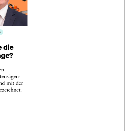
e
e die
äge?
en
tensägen-
nd mit der
ezeichnet.