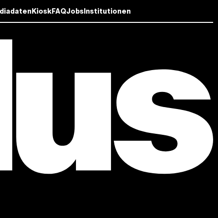
diadaten
Kiosk
FAQ
Jobs
Institutionen