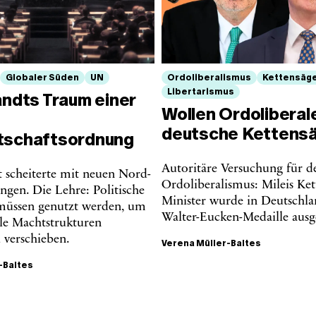
Globaler Süden
UN
Ordoliberalismus
Kettensäg
Libertarismus
andts Traum einer
Wollen Ordoliberal
deutsche Kettens
tschaftsordnung
Autoritäre Versuchung für d
t scheiterte mit neuen Nord-
Ordoliberalismus: Mileis Ket
ngen. Die Lehre: Politische
Minister wurde in Deutschla
 müssen genutzt werden, um
Walter-Eucken-Medaille ausg
ale Machtstrukturen
 verschieben.
Verena Müller-Baltes
-Baltes