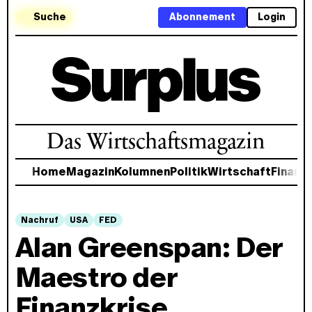
Suche
Abonnement
Login
Das Wirtschaftsmagazin
Home
Magazin
Kolumnen
Politik
Wirtschaft
Finanz
Nachruf
USA
FED
Alan Greenspan: Der
Maestro der
Finanzkrise