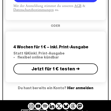
Mit der Anmeldung stimmst du unseren
AGB
&
Datenschutzbestimmungen
zu.
ODER
4 Wochen für 1 € – inkl. Print-Ausgabe
Statt
12€
inkl. Print-Ausgabe
flexibel online kündbar
Jetzt für 1 € testen →
Du hast bereits ein Konto?
Hier anmelden
I
Y
L
B
T
M
S