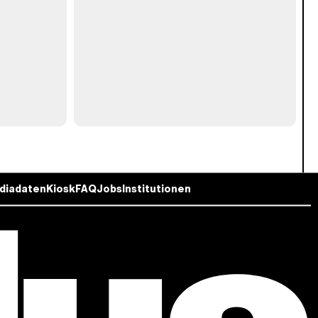
diadaten
Kiosk
FAQ
Jobs
Institutionen