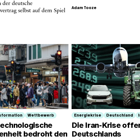
 der deutsche
Adam Tooze
svertrag selbst auf dem Spiel
sformation
Wettbewerb
Energiekrise
Deutschland
technologische
Die Iran-Krise offe
enheit bedroht den
Deutschlands