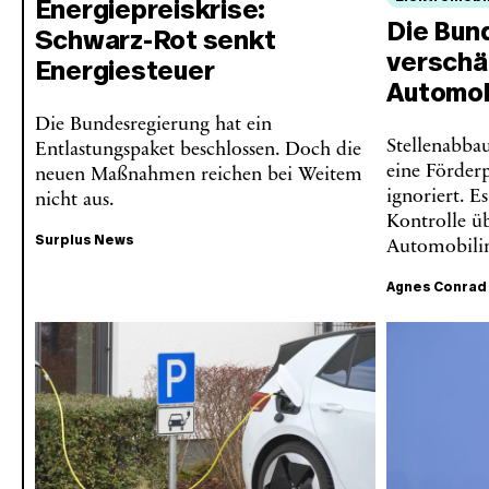
Energiepreiskrise:
Die Bun
Schwarz-Rot senkt
verschär
Energiesteuer
Automob
Die Bundesregierung hat ein
Stellenabbau
Entlastungspaket beschlossen. Doch die
eine Förderp
neuen Maßnahmen reichen bei Weitem
ignoriert. E
nicht aus.
Kontrolle ü
Surplus News
Automobilin
Agnes Conrad