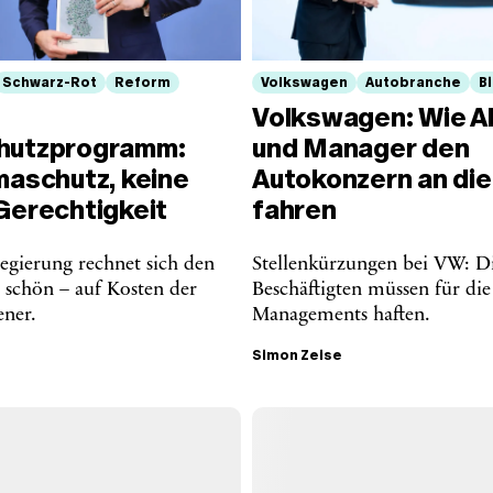
Schwarz-Rot
Reform
Volkswagen
Autobranche
Bi
Volkswagen: Wie A
hutzprogramm:
und Manager den
maschutz, keine
Autokonzern an di
Gerechtigkeit
fahren
egierung rechnet sich den
Stellenkürzungen bei VW: D
 schön – auf Kosten der
Beschäftigten müssen für die
ener.
Managements haften.
Simon Zeise