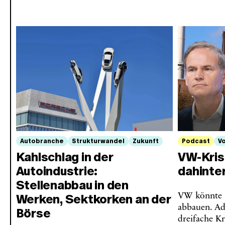
Autobranche
Strukturwandel
Zukunft
Podcast
V
Kahlschlag in der
VW-Kris
Autoindustrie:
dahinter
Stellenabbau in den
VW könnte b
Werken, Sektkorken an der
abbauen. Ad
Börse
dreifache K