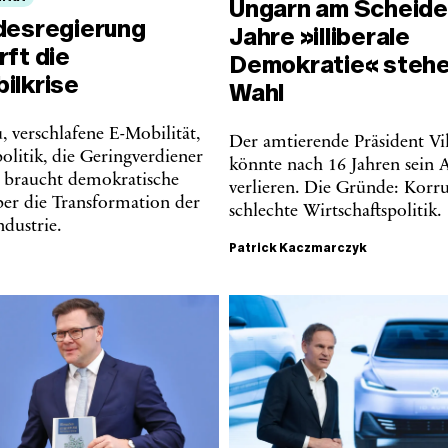
Ungarn am Scheide
desregierung
Jahre »illiberale
ft die
Demokratie« stehe
ilkrise
Wahl
, verschlafene E-Mobilität,
Der amtierende Präsident V
olitik, die Geringverdiener
könnte nach 16 Jahren sein
s braucht demokratische
verlieren. Die Gründe: Korr
ber die Transformation der
schlechte Wirtschaftspolitik.
dustrie.
Patrick Kaczmarczyk