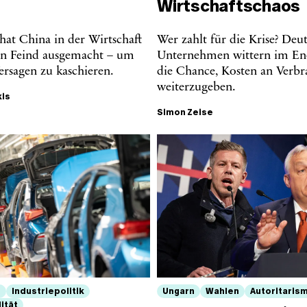
Wirtschaftschaos
hat China in der Wirtschaft
Wer zahlt für die Krise? Deu
en Feind ausgemacht – um
Unternehmen wittern im En
ersagen zu kaschieren.
die Chance, Kosten an Verbr
weiterzugeben.
kis
Simon Zeise
e
Industriepolitik
Ungarn
Wahlen
Autoritaris
ität