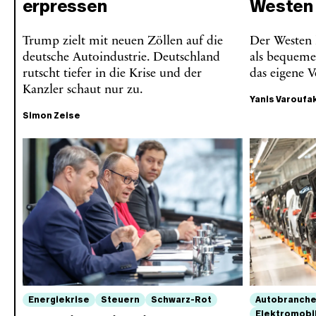
erpressen
Westen
Trump zielt mit neuen Zöllen auf die
Der Westen 
deutsche Autoindustrie. Deutschland
als bequem
rutscht tiefer in die Krise und der
das eigene V
Kanzler schaut nur zu.
Yanis Varoufa
Simon Zeise
Energiekrise
Steuern
Schwarz-Rot
Autobranch
Elektromobil