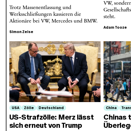
VW, sondern
Trotz Massenentlassung und
Gesellschaft
Werksschließungen kassieren die
steht.
Aktionäre bei VW, Mercedes und BMW.
Adam Tooze
Simon Zeise
USA
Zölle
Deutschland
China
Tran
US-Strafzölle: Merz lässt
Chinas 
sich erneut von Trump
Überleg