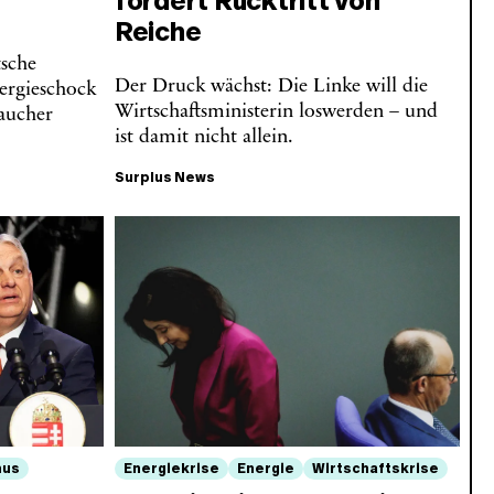
fordert Rücktritt von
Reiche
tsche
Der Druck wächst: Die Linke will die
ergieschock
Wirtschaftsministerin loswerden – und
aucher
ist damit nicht allein.
Surplus News
mus
Energiekrise
Energie
Wirtschaftskrise