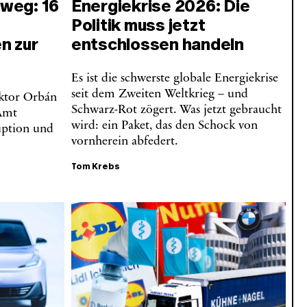
weg: 16
Energiekrise 2026: Die
Politik muss jetzt
n zur
entschlossen handeln
Es ist die schwerste globale Energiekrise
seit dem Zweiten Weltkrieg – und
iktor Orbán
Schwarz-Rot zögert. Was jetzt gebraucht
 Amt
wird: ein Paket, das den Schock von
uption und
vornherein abfedert.
Tom Krebs