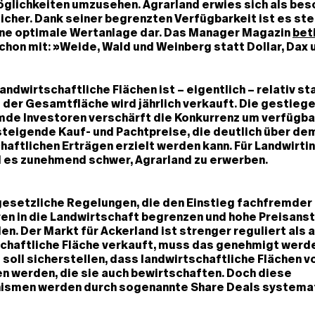
öglichkeiten umzusehen. Agrarland erwies sich als be
sicher. Dank seiner begrenzten Verfügbarkeit ist es st
eine optimale Wertanlage dar. Das Manager Magazin
bet
chon mit: »Weide, Wald und Weinberg statt Dollar, Dax 
andwirtschaftliche Flächen ist – eigentlich – relativ st
t der Gesamtfläche wird jährlich verkauft. Die gestie
mde Investoren verschärft die Konkurrenz um verfügba
steigende Kauf- und Pachtpreise, die deutlich über dem
haftlichen Erträgen erzielt werden kann. Für Landwirti
d es zunehmend schwer, Agrarland zu erwerben.
gesetzliche Regelungen, die den Einstieg fachfremder
en in die Landwirtschaft begrenzen und hohe Preisans
len. Der Markt für Ackerland ist strenger reguliert als
chaftliche Fläche verkauft, muss das genehmigt werde
soll sicherstellen, dass landwirtschaftliche Flächen v
n werden, die sie auch bewirtschaften. Doch diese
smen werden durch sogenannte Share Deals systema