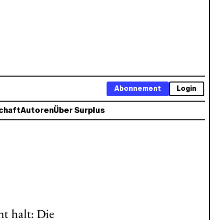
Abonnement
Login
chaft
Autoren
Über Surplus
t halt: Die