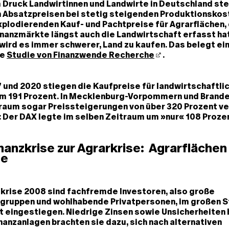
 Druck Landwirtinnen und Landwirte in Deutschland st
 Absatzpreisen bei stetig steigenden Produktionskost
explodierenden Kauf- und Pachtpreise für Agrarflächen,
nanzmärkte längst auch die Landwirtschaft erfasst hat
wird es immer schwerer, Land zu kaufen. Das belegt ein
te
Studie von Finanzwende Recherche
.
und 2020 stiegen die Kaufpreise für landwirtschaftlic
m 191 Prozent. In Mecklenburg-Vorpommern und Brand
raum sogar Preissteigerungen von über 320 Prozent ve
 Der DAX legte im selben Zeitraum um »nur« 108 Prozen
nanzkrise zur Agrarkrise: Agrarflächen
ge
zkrise 2008 sind fachfremde Investoren, also große
ruppen und wohlhabende Privatpersonen, im großen Sti
 eingestiegen. Niedrige Zinsen sowie Unsicherheiten 
nanzanlagen brachten sie dazu, sich nach alternativen