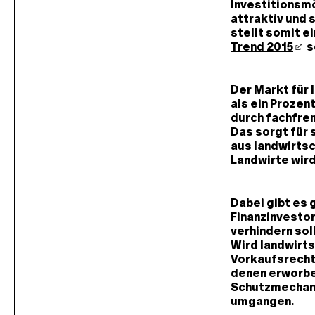
Investitionsm
attraktiv und 
stellt somit 
Trend 2015
s
Der Markt für l
als ein Prozen
durch fachfre
Das sorgt für 
aus landwirtsc
Landwirte wir
Dabei gibt es 
Finanzinvestor
verhindern sol
Wird landwirts
Vorkaufsrecht 
denen erworbe
Schutzmechani
umgangen.