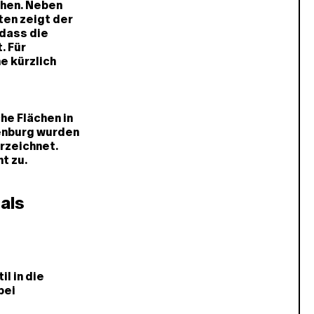
ehen. Neben
en zeigt der
 dass die
. Für
e kürzlich
he Flächen in
enburg wurden
rzeichnet.
t zu.
 als
l in die
bei