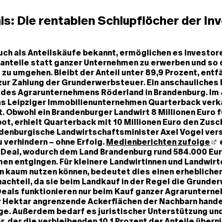
ls: Die rentablen Schlupflöcher der I
uch als Anteilskäufe bekannt, ermöglichen es Investor
nteile statt ganzer Unternehmen zu erwerben und so 
zu umgehen. Bleibt der Anteil unter 89,9 Prozent, entf
zur Zahlung der Grunderwerbsteuer. Ein anschauliches 
ll des Agrarunternehmens Röderland in Brandenburg. Im
as Leipziger Immobilienunternehmen Quarterback verka
. Obwohl ein Brandenburger Landwirt 8 Millionen Euro f
t, erhielt Quarterback mit 10 Millionen Euro den Zusc
denburgische Landwirtschaftsminister Axel Vogel ver
u verhindern – ohne Erfolg.
Medienberichten zufolge
e Deal, wodurch dem Land Brandenburg rund 584.000 Eur
n entgingen. Für kleinere Landwirtinnen und Landwirte
n kaum nutzen können, bedeutet dies einen erhebliche
chteil, da sie beim Landkauf in der Regel die Grunde
Deals funktionieren nur beim Kauf ganzer Agraruntern
ar Hektar angrenzende Ackerflächen der Nachbarn hand
rage. Außerdem bedarf es juristischer Unterstützung un
er, der die verbleibenden 10,1 Prozent der Anteile über