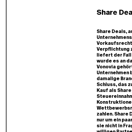
Share Dea
Share Deals, a
Unternehmensa
Vorkaufsrecht 
Verpflichtung 
liefert der Fa
wurde es an d
Vonovia gehört
Unternehmen bo
damalige Bran
Schluss, das z
Kauf als Shar
Steuereinnahme
Konstruktione
Wettbewerbsna
zahlen. Share 
nur um ein pa
sie nicht in F
willigen Partn