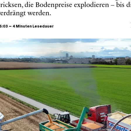
tricksen, die Bodenpreise explodieren – bis d
verdrängt werden.
–
15:03
4 Minuten Lesedauer