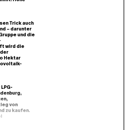
sen Trick auch
nd – darunter
-Gruppe und die
-
ft wird die
 der
ro Hektar
ovoltaik-
r LPG-
ndenburg,
gen,
tieg von
d zu kaufen.
i
 dagegen
iebe vertreten,