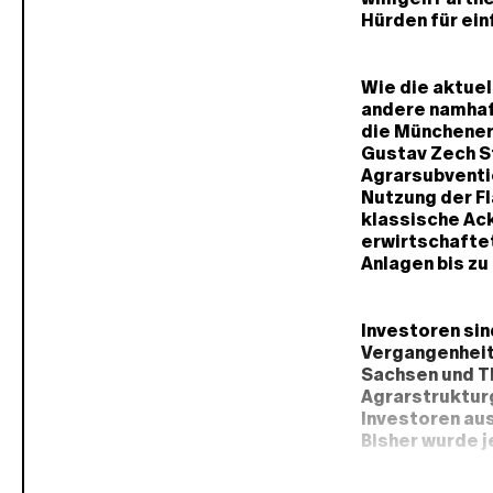
Hürden für ein
Wie die aktuel
andere namhaft
die Münchener 
Gustav Zech St
Agrarsubventio
Nutzung der F
klassische Ack
erwirtschaftet
Anlagen bis zu
Investoren sin
Vergangenheit
Sachsen und T
Agrarstrukturg
Investoren au
Bisher wurde j
ostdeutschen 
ausgesprochen 