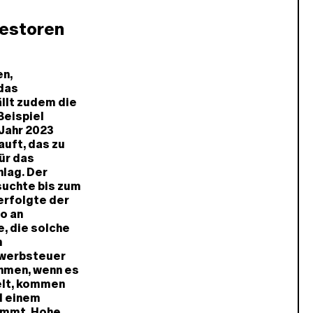
nvestoren
en,
das
ällt zudem die
Beispiel
 Jahr 2023
uft, das zu
ür das
hlag. Der
suchte bis zum
erfolgte der
o an
, die solche
n
rwerbsteuer
ehmen, wenn es
elt, kommen
d einem
nimmt. Hohe