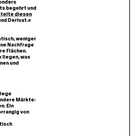
sonders
ets begehrt und
itelte diesen
und Derivat.«
atisch, weniger
gene Nachfrage
re Flächen.
 liegen, was
nnen und
tiege
 andere Märkte:
n. Ein
orrangig von
tisch