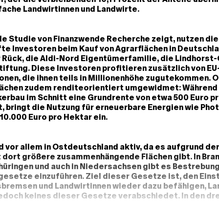
fache Landwirtinnen und Landwirte.
le Studie von Finanzwende Recherche zeigt, nutzen die
e Investoren beim Kauf von Agrarflächen in Deutschla
Rück, die Aldi-Nord Eigentümerfamilie, die Lindhorst
iftung. Diese Investoren profitieren zusätzlich von EU
nen, die ihnen teils in Millionenhöhe zugutekommen. O
lächen zudem renditeorientiert umgewidmet: Während
erbau im Schnitt eine Grundrente von etwa 500 Euro p
, bringt die Nutzung für erneuerbare Energien wie Phot
 10.000 Euro pro Hektar ein.
d vor allem in Ostdeutschland aktiv, da es aufgrund de
 dort größere zusammenhängende Flächen gibt. In Bra
hüringen und auch in Niedersachsen gibt es Bestrebun
esetze einzuführen. Ziel dieser Gesetze ist, den Eins
sbremsen und Landwirtinnen wieder dazu befähigen, Lan
edoch keines dieser Gesetze verabschiedet. In den dre
Bundesländern haben sich die Landesbauernverbände
– vermutlich, weil sie die Interessen der großen Betr