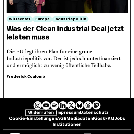
Wirtschaft
Europa
Industriepolitik
Was der Clean Industrial Deal jetzt
leisten muss
Die EU legt ihren Plan für eine grüne
Industriepolitik vor. Der ist jedoch unterfinanziert
und ermöglicht zu wenig öffentliche Teilhabe.
Frederick Coulomb
I
Y
L
B
T
M
S
Widerrufen
Impressum
Datenschutz
n
o
i
l
h
a
p
Cookie-Einstellungen
AGB
Mediadaten
Kiosk
FAQ
Jobs
s
u
n
u
r
s
o
Institutionen
t
T
k
e
e
t
t