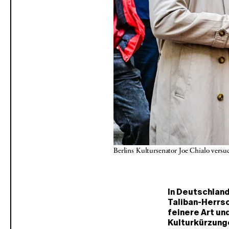
Berlins Kultursenator Joe Chialo ver
In Deutschland
Taliban-Herrsc
feinere Art un
Kulturkürzunge