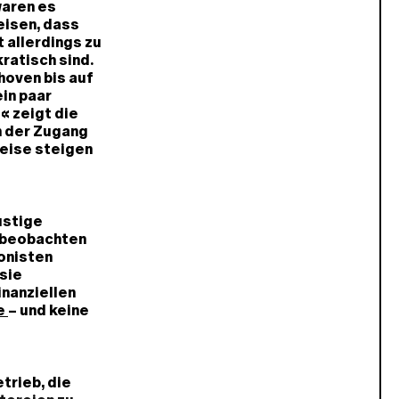
waren es
eisen, dass
 allerdings zu
ratisch sind.
hoven bis auf
in paar
« zeigt die
n der Zugang
reise steigen
ustige
, beobachten
onisten
sie
inanziellen
e
– und keine
trieb, die