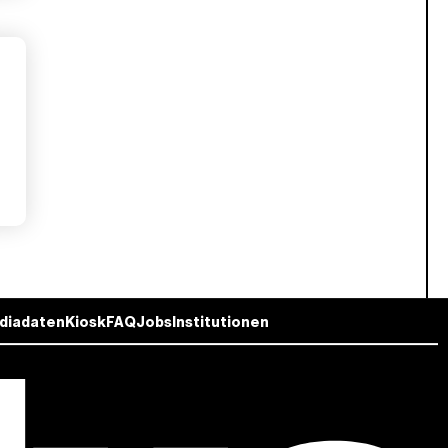
diadaten
Kiosk
FAQ
Jobs
Institutionen