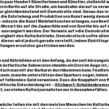
in paar Hundert Künstlerinnen und Künstler, vielleicht 
n in Berlin auf die Straße, um handzahm darauf zu verw
ur gleichbedeutend mit Demokratie sind. Genau das ist
 die Entstehung und Produktion von Kunst wenig demok
 müsste die Kunst Mehrheitsvoten erlangen, von Beet
n Mozart bis auf
Die Zauberflöte
und von Goethe bis auf e
 ausrangiert werden. Der Verweis auf »die Demokratie
sigkeit des Kulturbetriebs. Demokratisch sollte allei
– dieser wird jedoch gerade verstellt, indem Eintrittsp
ltungen ersatzlos gestrichen werden.
n und Köln bilden erst den Anfang, da derzeit kürzungsl
en ästhetische Subversion ohnehin ein Dorn im Auge ist
nfach man mit der Barbarei durchkommen kann. Feuillet
kaum, manche unterstützen den Sparkurs sogar, indem 
uf fehlendes Geld verweisen. Dass die Knappheit von f
olitische Entscheidung ist –
Stichwort: Schuldenbrems
t, verstehen Kulturjournalisten nur in Ausnahmefällen.
äche teilen sie mit den meisten Menschen im Kulturbe