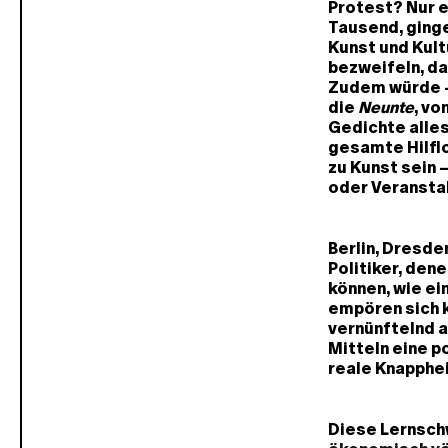
Protest? Nur e
Tausend, ginge
Kunst und Kult
bezweifeln, da
Zudem würde –
die
Neunte
, vo
Gedichte alles
gesamte Hilflo
zu Kunst sein 
oder Veransta
Berlin, Dresde
Politiker, den
können, wie ei
empören sich 
vernünftelnd a
Mitteln eine p
reale Knapphei
Diese Lernschw