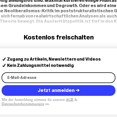
lig ahnungslos sind. Maximal kursieren einige Phantas
em Grundeinkommen und Degrowth. Oder es wird eine
he Neoliberalismus-Kritik im poststrukturalistischen
e sich fernab von realwirtschaftlichen Analysen als auch
Theorie bewegt. Die Austeritätspolitik ist tief in den 
nzu kommt eine Konformität mit den jeweils herrschend
nd den vorherrschenden Meinungsführern, als seien di
Kostenlos freischalten
edialen Gewalt die fünfte, die ebenfalls zur Stabilisie
 wird. Würde man Theaterleute zwischen Budgeterhöh
litär wählen lassen, könnte man bei Rheinmetall schon 
Zugang zu Artikeln, Newslettern und Videos
Kein Zahlungsmittel notwendig
Jetzt anmelden →
Mit der Anmeldung stimmst du unseren
AGB
&
Datenschutzbestimmungen
zu.