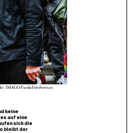
edit: IMAGO/FunkeFotoServices
nd keine
ies auf eine
aufen sich die
o bleibt der