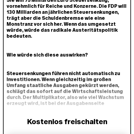
Sie will 75 Milliarden Euro Steuersenkung,
vornehmlich für Reiche und Konzerne. Die FDP will
130 Milliarden an jährlichen Steuersenkungen,
trägt aber die Schuldenbremse wie eine
Monstranz vor sich her. Wenn das umgesetzt
würde, würde das radikale Austeritätspolitik
bedeuten.
Wie würde sich diese auswirken?
Steuersenkungen führen nicht automatisch zu
Investitionen. Wenn gleichzeitig im großen
Umfang staatliche Ausgaben gekürzt werden,
schlägt das sofort auf die Wirtschaftsleistung
durch. Der Multiplikator, also wie viel Wachstum
erzeugt wird, ist bei der Ausgabenseite
üblicherweise höher als auf der Einnahmenseite.
Wenn zur Gegenfinanzierung auf der
Kostenlos freischalten
Ausgabenseite gekürzt wird, könnte der Effekt
auf die Wirtschaft schnell negativ werden. Wenn
man dann aufgrund der Schuldenbremse weiter