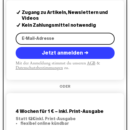
kürzen muss, drückt man die Wirtschaft immer
tiefer in die Krise.
Zugang zu Artikeln, Newslettern und
Videos
Kein Zahlungsmittel notwendig
Jetzt anmelden →
Mit der Anmeldung stimmst du unseren
AGB
&
Datenschutzbestimmungen
zu.
ODER
4 Wochen für 1 € – inkl. Print-Ausgabe
Statt
12€
inkl. Print-Ausgabe
flexibel online kündbar