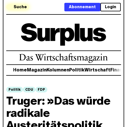
Suche
Abonnement
Login
Das Wirtschaftsmagazin
Home
Magazin
Kolumnen
Politik
Wirtschaft
Finanz
Politik
CDU
FDP
Truger: »Das würde
radikale
Austeritätspolitik