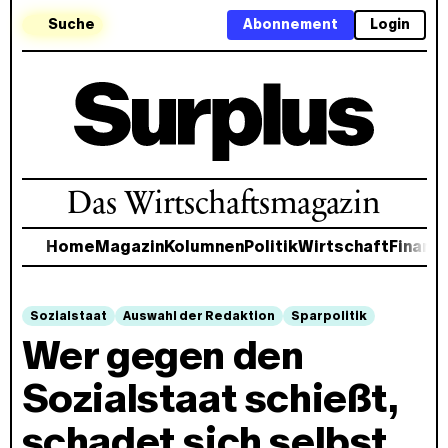
Suche
Abonnement
Login
Das Wirtschaftsmagazin
Home
Magazin
Kolumnen
Politik
Wirtschaft
Finanz
Sozialstaat
Auswahl der Redaktion
Sparpolitik
Wer gegen den
Sozialstaat schießt,
schadet sich selbst