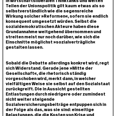
in wirtschaftsliberalen Thinktanks und weiten
Teilen der Unionspolitik gilt kaum etwas als so
selbstverständlich wie die segensreiche
Wirkung solcher »Reformen«, sofern sie endlich
konsequent umgesetzt würden. Selbst die
sozialdemokratischen Akteure haben diese
Grundannahme weitgehend übernommen und
streiten meist nur noch darüber, wie sich die
Einschnitte möglichst »sozialverträglich«
gestalten lassen.
Sobald die Debatte allerdings konkret wird, regt
sich Widerstand. Gerade jene »Mitte der
Gesellschaft«, die rhetorisch ständig
vorgeschoben wird, merkt dann, in welcher
vielfältigen Weise sie selbst auf den Sozialstaat
zurückgreift. Die in Aussicht gestellten
Entlastungen durch niedrigere oder zumindest
nicht weiter steigende
Sozialversicherungsbeiträge entpuppen sich in
der Folge als das, was sie sind: einseitige
Belastungen, die die Kosten von Krise und