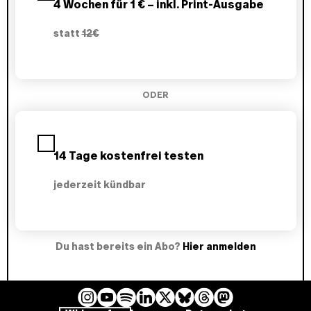
4 Wochen für 1 € – inkl. Print-Ausgabe
n
w
statt
12€
ä
h
l
e
n
ODER
14 Tage kostenfrei testen
jederzeit kündbar
Du hast bereits ein Abo?
Hier anmelden
I
Y
L
B
T
M
S