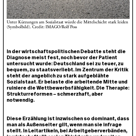
Unter Kürzungen am Sozialstaat würde die Mittelschicht stark leiden 
(Symbolbild). Credit: IMAGO/Rolf Poss
In der wirtschaftspolitischen Debatte steht die
Diagnose meist fest, noch bevor der Patient
untersucht wurde: Deutschland sei zu teuer, zu
bequem, zu staatsverliebt. Im Zentrum der Kritik
steht der angeblich zu stark aufgeblähte
Sozialstaat. Er belaste die arbeitende Mitte und
ruiniere die Wettbewerbsfähigkeit. Die Therapie:
Strukturreformen – schmerzhaft, aber
notwendig.
Diese Erzählung ist inzwischen so dominant, dass
man als Außenseiter gilt, wenn man sie infrage
stellt. In Leitartikeln, bei Arbeitgeberverbänden,