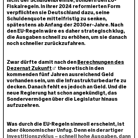
nicht der Schuldenbremse, sondern den EU-
Fiskalregeln. In ihrer 2024 reformierten Form
verpflichten sie Deutschland dazu, seine
Schuldenquote mittelfristig zu senken,
spätestens ab Anfang der 2030er-Jahre. Nach
den EU-Regeln wäre es daher strategisch klug,
die Ausgaben schnell zu erhöhen, um sie danach
noch schneller zurückzufahren.
Zwar dürfte damit nach den
Berechnungen des
Dezernat Zukunft
theoretisch in den
kommenden fünf Jahren ausreichend Geld
vorhanden sein, um die Infrastrukturbedarfe zu
decken. Danach fehlt es jedoch an Geld. Und die
neue Regierung hat schon angekündigt, das
Sondervermögen über die Legislatur hinaus
aufzuzehren.
Was durch die EU-Regeln sinnvoll erscheint, ist
aber ökonomischer Unfug. Denn ein derartiger
Investitionszyklus – schnell hohe Ausgaben, dann