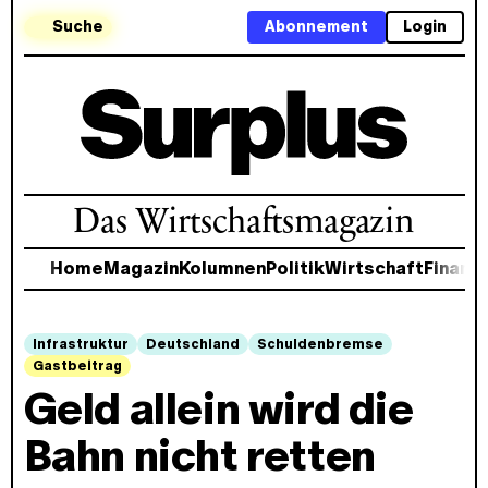
Suche
Abonnement
Login
Das Wirtschaftsmagazin
Home
Magazin
Kolumnen
Politik
Wirtschaft
Finanz
Infrastruktur
Deutschland
Schuldenbremse
Gastbeitrag
Geld allein wird die
Bahn nicht retten