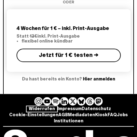
ODER
4 Wochen für 1 € – inkl. Print-Ausgabe
Statt
12€
inkl. Print-Ausgabe
flexibel online kündbar
Jetzt für 1 € testen →
Du hast bereits ein Konto?
Hier anmelden
I
Y
L
B
T
M
S
Widerrufen
Impressum
Datenschutz
n
o
i
l
h
a
p
Cookie-Einstellungen
AGB
Mediadaten
Kiosk
FAQ
Jobs
s
u
n
u
r
s
o
Institutionen
t
T
k
e
e
t
t
a
u
e
s
a
o
i