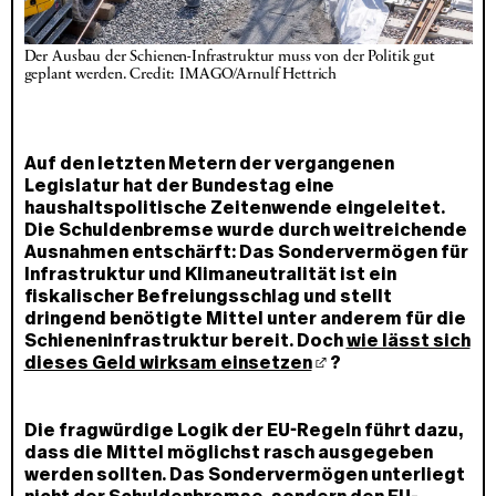
Der Ausbau der Schienen-Infrastruktur muss von der Politik gut 
geplant werden. Credit: IMAGO/Arnulf Hettrich
Auf den letzten Metern der vergangenen
Legislatur hat der Bundestag eine
haushaltspolitische Zeitenwende eingeleitet.
Die Schuldenbremse wurde durch weitreichende
Ausnahmen entschärft: Das Sondervermögen für
Infrastruktur und Klimaneutralität ist ein
fiskalischer Befreiungsschlag und stellt
dringend benötigte Mittel unter anderem für die
Schieneninfrastruktur bereit. Doch
wie lässt sich
dieses Geld wirksam einsetzen
?
Die fragwürdige Logik der EU-Regeln führt dazu,
dass die Mittel möglichst rasch ausgegeben
werden sollten. Das Sondervermögen unterliegt