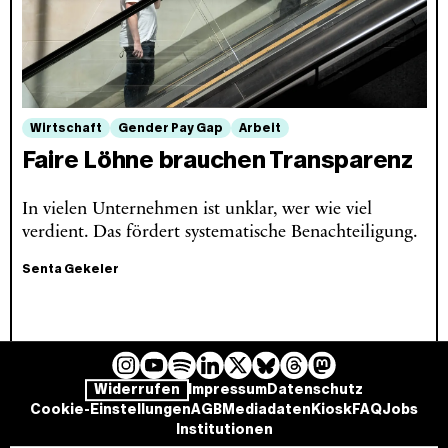
Wirtschaft
Gender Pay Gap
Arbeit
Faire Löhne brauchen Transparenz
In vielen Unternehmen ist unklar, wer wie viel
verdient. Das fördert systematische Benachteiligung.
Senta Gekeler
I
Y
L
B
T
M
S
Widerrufen
Impressum
Datenschutz
n
o
i
l
h
a
p
Cookie-Einstellungen
AGB
Mediadaten
Kiosk
FAQ
Jobs
s
u
n
u
r
s
o
Institutionen
t
T
k
e
e
t
t