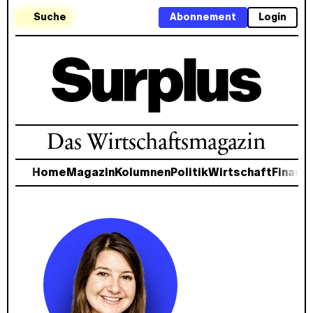
Suche
Abonnement
Login
Das Wirtschaftsmagazin
Home
Magazin
Kolumnen
Politik
Wirtschaft
Finanz