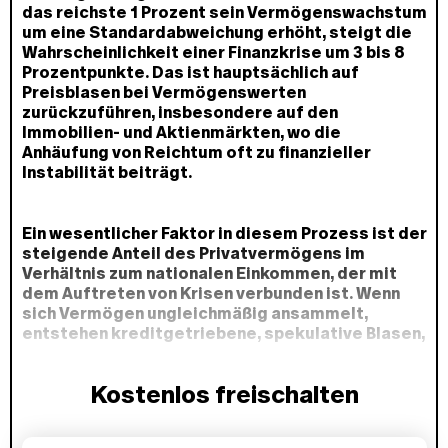
das reichste 1 Prozent sein Vermögenswachstum
um eine Standardabweichung erhöht, steigt die
Wahrscheinlichkeit einer Finanzkrise um 3 bis 8
Prozentpunkte. Das ist hauptsächlich auf
Preisblasen bei Vermögenswerten
zurückzuführen, insbesondere auf den
Immobilien- und Aktienmärkten, wo die
Anhäufung von Reichtum oft zu finanzieller
Instabilität beiträgt.
Ein wesentlicher Faktor in diesem Prozess ist der
steigende Anteil des Privatvermögens im
Verhältnis zum nationalen Einkommen, der mit
dem Auftreten von Krisen verbunden ist. Wenn
sich Vermögen ungleichmäßig ansammelt,
entstehen kreditgetriebene, spekulative Blasen,
die die Preise für Vermögenswerte über
nachhaltige Niveaus hinaus treiben. Wenn diese
Kostenlos freischalten
Blasen platzen, wird das Finanzsystem
destabilisiert, was oft zu schweren
wirtschaftlichen Abschwüngen führt. Während