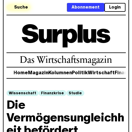
Suche
Abonnement
Login
Das Wirtschaftsmagazin
Home
Magazin
Kolumnen
Politik
Wirtschaft
Finanz
Wissenschaft
Finanzkrise
Studie
Die
Vermögensungleichh
eit befördert