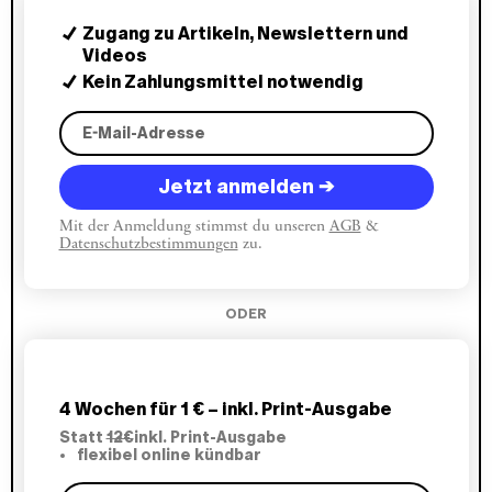
eine Ausweitung der Kredite das Finanzsystem
normalerweise durch Blasenbildung innerhalb
Zugang zu Artikeln, Newslettern und
eines Jahres destabilisieren kann, erhöht die
Videos
Anhäufung von Privatvermögen die finanzielle
Kein Zahlungsmittel notwendig
Instabilität über einen längeren Zeitraum von
drei bis vier Jahren.
Jetzt anmelden →
Mit der Anmeldung stimmst du unseren
AGB
&
Datenschutzbestimmungen
zu.
ODER
4 Wochen für 1 € – inkl. Print-Ausgabe
Statt
12€
inkl. Print-Ausgabe
flexibel online kündbar