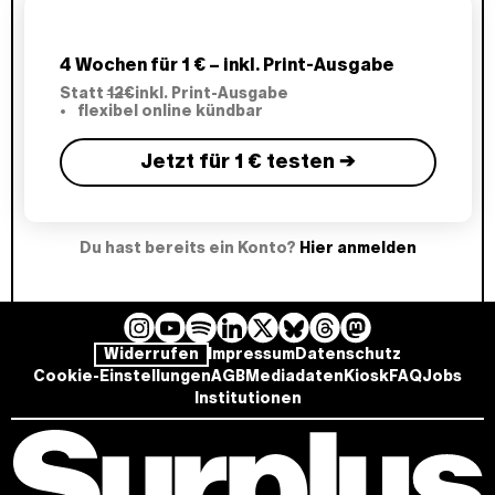
4 Wochen für 1 € – inkl. Print-Ausgabe
Statt
12€
inkl. Print-Ausgabe
flexibel online kündbar
Jetzt für 1 € testen →
Du hast bereits ein Konto?
Hier anmelden
I
Y
L
B
T
M
S
Widerrufen
Impressum
Datenschutz
n
o
i
l
h
a
p
Cookie-Einstellungen
AGB
Mediadaten
Kiosk
FAQ
Jobs
s
u
n
u
r
s
o
Institutionen
t
T
k
e
e
t
t
a
u
e
s
a
o
i
g
b
d
k
d
d
f
r
e
I
y
s
o
y