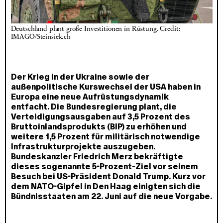
Deutschland plant große Investitionen in Rüstung. Credit: 
IMAGO/Steinsiek.ch
Der Krieg in der Ukraine sowie der
außenpolitische Kurswechsel der USA haben in
Europa eine neue Aufrüstungsdynamik
entfacht. Die Bundesregierung plant, die
Verteidigungsausgaben auf 3,5 Prozent des
Bruttoinlandsprodukts (BIP) zu erhöhen und
weitere 1,5 Prozent für militärisch notwendige
Infrastrukturprojekte auszugeben.
Bundeskanzler Friedrich Merz bekräftigte
dieses sogenannte 5-Prozent-Ziel vor seinem
Besuch bei US-Präsident Donald Trump. Kurz vor
dem NATO-Gipfel in Den Haag einigten sich die
Bündnisstaaten am 22. Juni auf die neue Vorgabe.