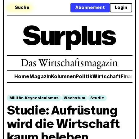
Suche
Abonnement
Login
Das Wirtschaftsmagazin
Home
Magazin
Kolumnen
Politik
Wirtschaft
Finanz
Militär-Keynesianismus
Wachstum
Studie
Studie: Aufrüstung
wird die Wirtschaft
kaum beleben