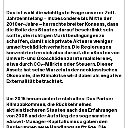
Das ist wohl die wichtigste Frage unserer Zeit.
Jahrzehntelang – insbesondere bis Mitte der
2010er-Jahre – herrschte breiter Konsens, dass
die Rolle des Staates darauf beschränkt sein
sollte, die richtigen Marktbedingungen zu
schaffen, damit sich private Akteure weniger
umweltschädlich verhalten. Die Regierungen
konzentrierten sich also darauf, die »Kosten von
Umwelt- und Ökoschäden zu internalisieren«,
etwa durch CO₂-Märkte oder Steuern. Dieser
Ansatz hat seine Wurzeln in der neoklassischen
Ökonomie; die Klimakrise wird dabei als negative
Externalität betrachtet.
Um 2015 herum änderte sich alles: Das Pariser
Klimaabkommen, die Rückkehr eines
aktivistischeren Staates nach den Erfahrungen
von 2008 und der Aufstieg des sogenannten
»Asset-Manager-Kapitalismus« gaben den
Regierungen neue Handlungsaufträge. Die