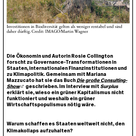
Investitionen in Biodiversität gelten als weniger rentabel und sind 
daher dürftig. Credit: IMAGO/Martin Wagner
Die Ökonomin und Autorin Rosie Collington
forscht zu Governance-Transformationen in
Staaten, internationalen Finanzinstitutionen und
zu Klimapolitik. Gemeinsam mit Mariana
Mazzucato hat sie das Buch
Die große Consulting-
Show
geschrieben
.
Im Interview mit
Surplus
erklärt sie, wieso ein grüner Kapitalismus nicht
funktioniert und weshalb ein grüner
Wirtschaftspopulismus nötig wäre.
Warum schaffen es Staaten weltweit nicht, den
Klimakollaps aufzuhalten?