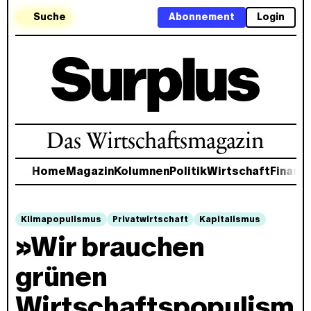
Suche
Abonnement
Login
Das Wirtschaftsmagazin
Home
Magazin
Kolumnen
Politik
Wirtschaft
Finanz
Klimapopulismus
Privatwirtschaft
Kapitalismus
»Wir brauchen
grünen
Wirtschaftspopulism