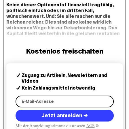
Keine dieser Optionen ist finanziell tragfähig,
politisch einfach oder, im dritten Fall,
wünschenswert. Und: Sie alle machen nur die
Reichen reicher. Dies sind also keine wirklich
wirksamen Wege hin zur Dekarbonisierung. Das
Kapital fließt weiterhin in die gleichen rentablen
Nischen, während anderswo große Lücken
klaffen.
Kostenlos freischalten
Zugang zu Artikeln, Newslettern und
Videos
Kein Zahlungsmittel notwendig
Jetzt anmelden →
Mit der Anmeldung stimmst du unseren
AGB
&