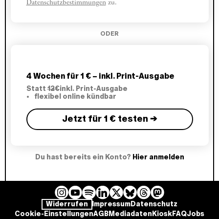
Datenschutzbestimmungen
zu.
ODER
4 Wochen für 1 € – inkl. Print-Ausgabe
Statt
12€
inkl. Print-Ausgabe
flexibel online kündbar
Jetzt für 1 € testen →
Du hast bereits ein Konto?
Hier anmelden
I
Y
L
B
T
M
S
Widerrufen
Impressum
Datenschutz
n
o
i
l
h
a
p
Cookie-Einstellungen
AGB
Mediadaten
Kiosk
FAQ
Jobs