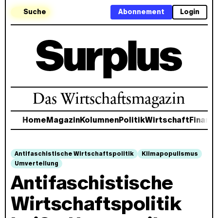
Suche
Abonnement
Login
Das Wirtschaftsmagazin
Home
Magazin
Kolumnen
Politik
Wirtschaft
Finanz
Antifaschistische Wirtschaftspolitik
Klimapopulismus
Umverteilung
Antifaschistische
Wirtschaftspolitik