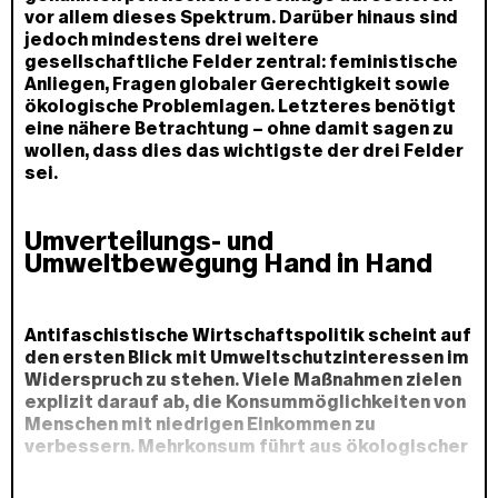
vor allem dieses Spektrum. Darüber hinaus sind
jedoch mindestens drei weitere
gesellschaftliche Felder zentral: feministische
Anliegen, Fragen globaler Gerechtigkeit sowie
ökologische Problemlagen. Letzteres benötigt
eine nähere Betrachtung – ohne damit sagen zu
wollen, dass dies das wichtigste der drei Felder
sei.
Umverteilungs- und
Umweltbewegung Hand in Hand
Antifaschistische Wirtschaftspolitik scheint auf
den ersten Blick mit Umweltschutzinteressen im
Widerspruch zu stehen. Viele Maßnahmen zielen
explizit darauf ab, die Konsummöglichkeiten von
Menschen mit niedrigen Einkommen zu
verbessern. Mehrkonsum führt aus ökologischer
Sicht allerdings zunächst auch zu
Mehrverbrauch – an Beton, Boden, Energie, et