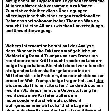
anzugehen und zugleich breite gesellschaftliche
Allianzen hinter sich versammeln zu können.
Zumeist verbleiben diese Überlegungen
allerdings innerhalb eines engen traditionellen
Rahmens sozioökonomischer Themen. Was es
braucht, ist eine Allianz zwischen Umverteilungs-
und Umweltbewegung.
Webers Intervention beruht auf der Analyse,
dass ökonomische Faktoren maßgeblich zum
Wahlerfolg Donald Trumps und zum Erstarken
rechtsextremer Kräfte auch in anderen Ländern
beigetragen haben. Sie rückt dabei vor allem die
steigenden Lebenshaltungskosten in den
Mittelpunkt – ein Problem, das entscheidend zur
erneuten Wahl Trumps beigetragen hat. Laut
der
wissenschaftlichen Literatur
zu den Ursachen
rechten Wählens nimmt die Unterstützung für
rechtsextreme Parteien außerdem
insbesondere durch eine als schlecht
wahrgenommene wirtschaftliche Lage mit
ökonomischen Krisen, Austeritätspolitiken und