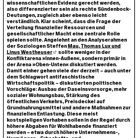
wissenschaftlichen Evidenz gerecht werden,
also differenzierter sein als rechte Sündenbock-
Deutungen, zugleich aber ebenso leicht
verständlich. Klar scheint, dass die Frage der
Verteilung finanzieller Ressourcen und
gesellschaftlicher Macht eine zentrale Rolle
spielen sollte. Angelehnt an den Analyserahmen
der Soziologen Steffen
Mau, Thomas Lux und
Linus Westheuser
sollte weniger in der
Konfliktarena »Innen-Außen«, sondern primär in
der Arena »Oben-Unten« diskutiert werden.
Damit einher gehen viele der derzeit – auch unter
dem Schlagwort antifaschistische
Wirtschaftspolitik – diskutierten politischen
Vorschläge: Ausbau der Daseinsvorsorge, mehr
sozialer Wohnungsbau, Stärkung des
öffentlichen Verkehrs, Preisdeckel auf
Grundnahrungsmittel und andere Maßnahmen zur
finanziellen Entlastung. Diese meist
kostspieligen Vorhaben sollen in der Regel durch
höhere Abgaben für Wohlhabende finanziert
werden – etwa durch höhere Unternehmens-,