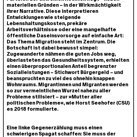
materiellen Gründen – in der Wirkmächtigkeit
ihrer Narrative. Diese interpretieren
Entwicklungen wie steigende
Lebenshaltungskosten, prekäre
Arbeitsverhältnisse oder eine mangelhafte
öffentliche Daseinsvorsorge auf einfache Art:
Das Thema Migration steht im Zentrum. Die
Botschaft ist dabei bewusst simpel:
Zugewanderte nähmen die guten Jobs weg,
überlasteten das Gesundheitssystem, erhielten
einen überproportionalen Anteil begrenzter
Sozialleistungen – Stichwort Bürgergeld – und
beanspruchten zu viel des ohnehin knappen
Wohnraums. Migrantinnen und Migranten werden
so zur vermeintlichen Wurzel nahezu aller
Probleme stilisiert – zur »Mutter aller
politischen Probleme«, wie Horst Seehofer (CSU)
es 2018 formulierte.
Eine linke Gegenerzählung muss einen
schwierigen Spagat schaffen: Sie muss der