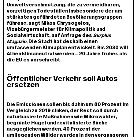
Umweltverschmutzung, die zu vermeidbaren,
vorzeitigen Todesfällen insbesondere der am
stärksten gefährdeten Bevölkerungsgruppen
führen«, sagt Nikos Chrysogelos,
Vizebürgermeister für Klimapolitik und
Sozialwirtschaft, auf Anfrage des
Surplus
Magazin
. Die Stadt hat deshalb einen
umfassenden Klimaplan entwickelt. Bis 2030 will
Athen klimaneutral werden – 20 Jahre früher, als
die EU es vorschreibt.
Öffentlicher Verkehr soll Autos
ersetzen
Die Emissionen sollen bis dahin um 80 Prozent im
Vergleich zu 2019 sinken, der Rest soll durch
naturbasierte Maßnahmen wie Mikrowälder,
begrünte Hügel und revitalisierte Bäche
ausgeglichen werden. 40 Prozent der
umliegenden Wälder wurden in den vergangenen