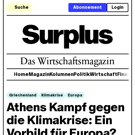
Suche
Abonnement
Login
Das Wirtschaftsmagazin
Home
Magazin
Kolumnen
Politik
Wirtschaft
Finanz
Griechenland
Klimakrise
Europa
Athens Kampf gegen
die Klimakrise: Ein
Vorbild für Europa?