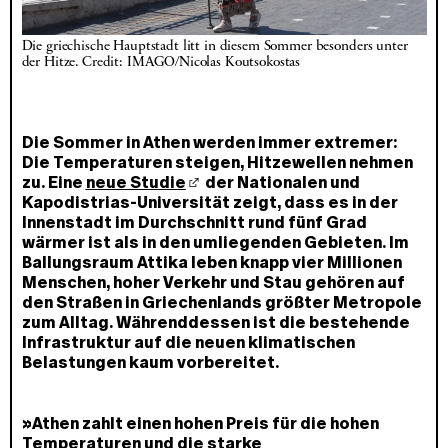
Die griechische Hauptstadt litt in diesem Sommer besonders unter 
der Hitze. Credit: IMAGO/Nicolas Koutsokostas
Die Sommer in Athen werden immer extremer:
Die Temperaturen steigen, Hitzewellen nehmen
zu. Eine
neue Studie
der Nationalen und
Kapodistrias-Universität zeigt, dass es in der
Innenstadt im Durchschnitt rund fünf Grad
wärmer ist als in den umliegenden Gebieten. Im
Ballungsraum Attika leben knapp vier Millionen
Menschen, hoher Verkehr und Stau gehören auf
den Straßen in Griechenlands größter Metropole
zum Alltag. Währenddessen ist die bestehende
Infrastruktur auf die neuen klimatischen
Belastungen kaum vorbereitet.
»Athen zahlt einen hohen Preis für die hohen
Temperaturen und die starke