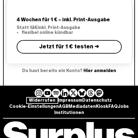
4 Wochen für 1 € – inkl. Print-Ausgabe
Statt
12€
inkl. Print-Ausgabe
flexibel online kündbar
Jetzt für 1 € testen →
Du hast bereits ein Konto?
Hier anmelden
I
Y
L
B
T
M
S
Widerrufen
Impressum
Datenschutz
n
o
i
l
h
a
p
Cookie-Einstellungen
AGB
Mediadaten
Kiosk
FAQ
Jobs
s
u
n
u
r
s
o
Institutionen
t
T
k
e
e
t
t
a
u
e
s
a
o
i
g
b
d
k
d
d
f