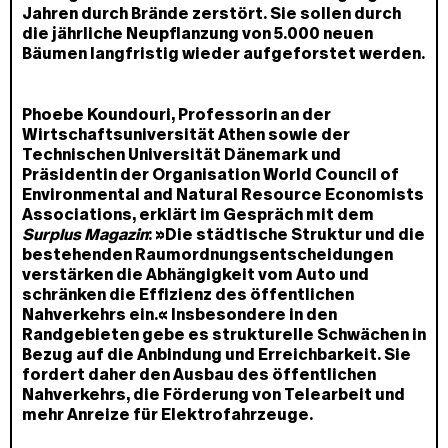
Jahren durch Brände zerstört. Sie sollen durch
die jährliche Neupflanzung von 5.000 neuen
Bäumen langfristig wieder aufgeforstet werden.
Phoebe Koundouri, Professorin an der
Wirtschaftsuniversität Athen sowie der
Technischen Universität Dänemark und
Präsidentin der Organisation World Council of
Environmental and Natural Resource Economists
Associations, erklärt im Gespräch mit dem
Surplus Magazin
: »Die städtische Struktur und die
bestehenden Raumordnungsentscheidungen
verstärken die Abhängigkeit vom Auto und
schränken die Effizienz des öffentlichen
Nahverkehrs ein.« Insbesondere in den
Randgebieten gebe es strukturelle Schwächen in
Bezug auf die Anbindung und Erreichbarkeit. Sie
fordert daher den Ausbau des öffentlichen
Nahverkehrs, die Förderung von Telearbeit und
mehr Anreize für Elektrofahrzeuge.