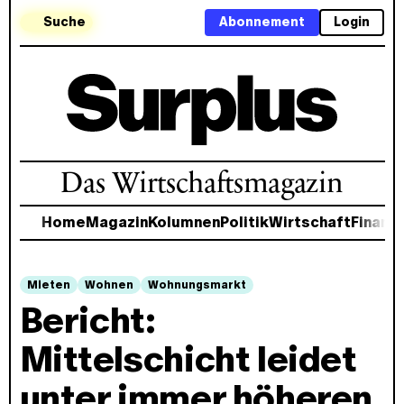
Suche
Abonnement
Login
Das Wirtschaftsmagazin
Home
Magazin
Kolumnen
Politik
Wirtschaft
Finanz
Mieten
Wohnen
Wohnungsmarkt
Bericht:
Mittelschicht leidet
unter immer höheren