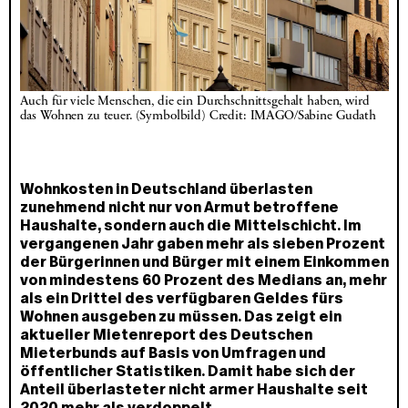
Auch für viele Menschen, die ein Durchschnittsgehalt haben, wird 
das Wohnen zu teuer. (Symbolbild) Credit: IMAGO/Sabine Gudath
Wohnkosten in Deutschland überlasten
zunehmend nicht nur von Armut betroffene
Haushalte, sondern auch die Mittelschicht. Im
vergangenen Jahr gaben mehr als sieben Prozent
der Bürgerinnen und Bürger mit einem Einkommen
von mindestens 60 Prozent des Medians an, mehr
als ein Drittel des verfügbaren Geldes fürs
Wohnen ausgeben zu müssen. Das zeigt ein
aktueller Mietenreport des Deutschen
Mieterbunds auf Basis von Umfragen und
öffentlicher Statistiken. Damit habe sich der
Anteil überlasteter nicht armer Haushalte seit
2020 mehr als verdoppelt.