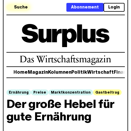
Suche
Abonnement
Login
Das Wirtschaftsmagazin
Home
Magazin
Kolumnen
Politik
Wirtschaft
Finanz
Ernährung
Preise
Marktkonzentration
Gastbeitrag
Der große Hebel für
gute Ernährung