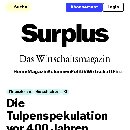
Suche
Abonnement
Login
Das Wirtschaftsmagazin
Home
Magazin
Kolumnen
Politik
Wirtschaft
Finanz
Finanzkrise
Geschichte
KI
Die
Tulpenspekulation
vor 400 Jahren