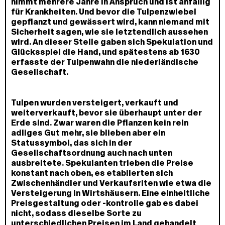
nimmt mehrere Jahre in Anspruch und ist anfällig
für Krankheiten. Und bevor die Tulpenzwiebel
gepflanzt und gewässert wird, kann niemand mit
Sicherheit sagen, wie sie letztendlich aussehen
wird. An dieser Stelle gaben sich Spekulation und
Glücksspiel die Hand, und spätestens ab 1630
erfasste der Tulpenwahn die niederländische
Gesellschaft.
Tulpen wurden versteigert, verkauft und
weiterverkauft, bevor sie überhaupt unter der
Erde sind. Zwar waren die Pflanzen kein rein
adliges Gut mehr, sie blieben aber ein
Statussymbol, das sich in der
Gesellschaftsordnung auch nach unten
ausbreitete. Spekulanten trieben die Preise
konstant nach oben, es etablierten sich
Zwischenhändler und Verkaufsriten wie etwa die
Versteigerung in Wirtshäusern. Eine einheitliche
Preisgestaltung oder -kontrolle gab es dabei
nicht, sodass dieselbe Sorte zu
unterschiedlichen Preisen im Land gehandelt