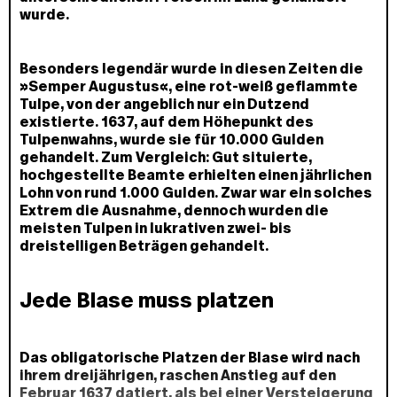
wurde.
Besonders legendär wurde in diesen Zeiten die
»Semper Augustus«, eine rot-weiß geflammte
Tulpe, von der angeblich nur ein Dutzend
existierte. 1637, auf dem Höhepunkt des
Tulpenwahns, wurde sie für 10.000 Gulden
gehandelt. Zum Vergleich: Gut situierte,
hochgestellte Beamte erhielten einen jährlichen
Lohn von rund 1.000 Gulden. Zwar war ein solches
Extrem die Ausnahme, dennoch wurden die
meisten Tulpen in lukrativen zwei- bis
dreistelligen Beträgen gehandelt.
Jede Blase muss platzen
Das obligatorische Platzen der Blase wird nach
ihrem dreijährigen, raschen Anstieg auf den
Februar 1637 datiert, als bei einer Versteigerung