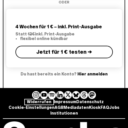
ODER
4 Wochen für 1 € – inkl. Print-Ausgabe
Statt
12€
inkl. Print-Ausgabe
flexibel online kündbar
Jetzt für 1 € testen →
Du hast bereits ein Konto?
Hier anmelden
I
Y
L
B
T
M
S
Widerrufen
Impressum
Datenschutz
n
o
i
l
h
a
p
Cookie-Einstellungen
AGB
Mediadaten
Kiosk
FAQ
Jobs
s
u
n
u
r
s
o
Institutionen
t
T
k
e
e
t
t
a
u
e
s
a
o
i