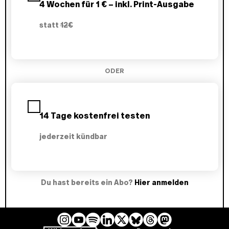
4 Wochen für 1 € – inkl. Print-Ausgabe
n
w
statt
12€
ä
h
l
e
n
ODER
14 Tage kostenfrei testen
jederzeit kündbar
Du hast bereits ein Abo?
Hier anmelden
I
Y
L
B
T
M
S