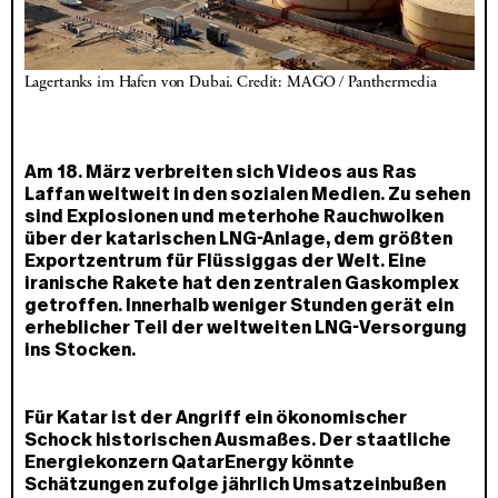
Lagertanks im Hafen von Dubai. Credit: MAGO / Panthermedia
Am 18. März verbreiten sich Videos aus Ras
Laffan weltweit in den sozialen Medien. Zu sehen
sind Explosionen und meterhohe Rauchwolken
über der katarischen LNG-Anlage, dem größten
Exportzentrum für Flüssiggas der Welt. Eine
iranische Rakete hat den zentralen Gaskomplex
getroffen. Innerhalb weniger Stunden gerät ein
erheblicher Teil der weltweiten LNG-Versorgung
ins Stocken.
Für Katar ist der Angriff ein ökonomischer
Schock historischen Ausmaßes. Der staatliche
Energiekonzern QatarEnergy könnte
Schätzungen zufolge jährlich Umsatzeinbußen