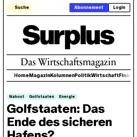
Suche
Abonnement
Login
Das Wirtschaftsmagazin
Home
Magazin
Kolumnen
Politik
Wirtschaft
Finanz
Nahost
Golfstaaten
Energie
Golfstaaten: Das
Ende des sicheren
Hafens?