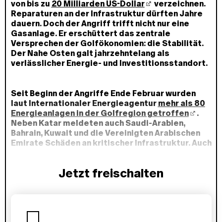
von bis zu
20 Milliarden US-Dollar
verzeichnen.
Reparaturen an der Infrastruktur dürften Jahre
dauern. Doch der Angriff trifft nicht nur eine
Gasanlage. Er erschüttert das zentrale
Versprechen der Golfökonomien: die Stabilität.
Der Nahe Osten galt jahrzehntelang als
verlässlicher Energie- und Investitionsstandort.
Seit Beginn der Angriffe Ende Februar wurden
laut Internationaler Energieagentur
mehr als 80
Energieanlagen in der Golfregion getroffen
.
Neben Katar meldeten auch Saudi-Arabien,
Bahrain, Kuwait und die Vereinigten Arabischen
Emirate Schäden an kritischer Infrastruktur. Auch
hier könnte der Wiederaufbau laut dem
Vorsitzenden der Internationalen
Jetzt freischalten
Energieagentur Jahre dauern. Laut Schätzungen
könnte der Konflikt insgesamt bereits
wirtschaftliche
Schäden von bis zu 58 Milliarden
P
US-Dollar
verursacht haben.
l
a