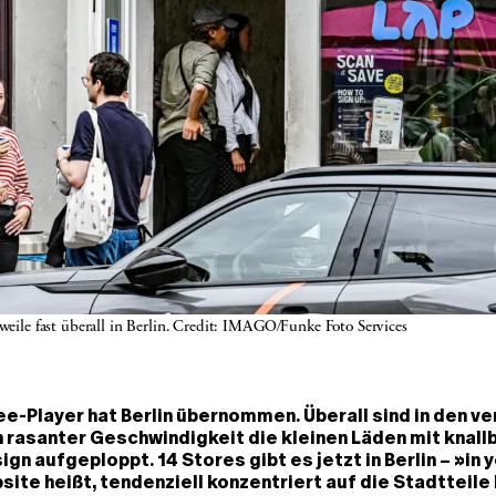
rweile fast überall in Berlin. Credit: IMAGO/Funke Foto Services
ee-Player hat Berlin übernommen. Überall sind in den 
 rasanter Geschwindigkeit die kleinen Läden mit knall
n aufgeploppt. 14 Stores gibt es jetzt in Berlin – »in y
site heißt, tendenziell konzentriert auf die Stadtteile