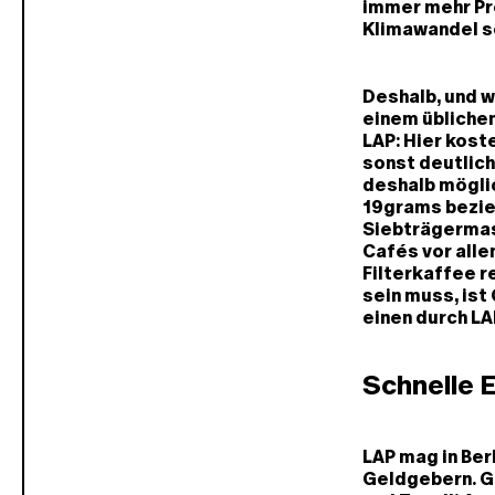
immer mehr Pre
Klimawandel s
Deshalb, und 
einem üblichen
LAP: Hier kost
sonst deutlich
deshalb möglic
19grams bezie
Siebträgermas
Cafés vor alle
Filterkaffee r
sein muss, ist
einen durch LA
Schnelle 
LAP mag in Ber
Geldgebern. G