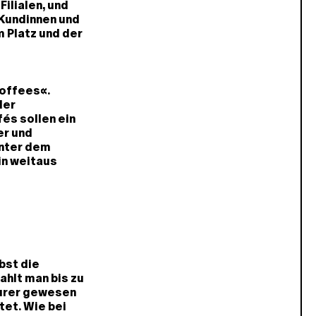
Filialen, und
 Kundinnen und
m Platz und der
Coffees«.
der
és sollen ein
er und
inter dem
in weitaus
bst die
ahlt man bis zu
eurer gewesen
tet. Wie bei