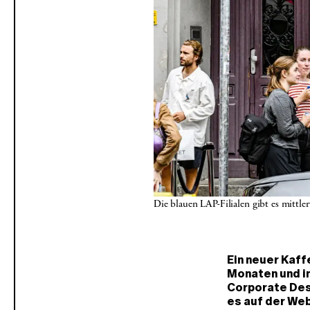
Die blauen LAP-Filialen gibt es mittle
Ein neuer Kaff
Monaten und in
Corporate Desig
es auf der Web