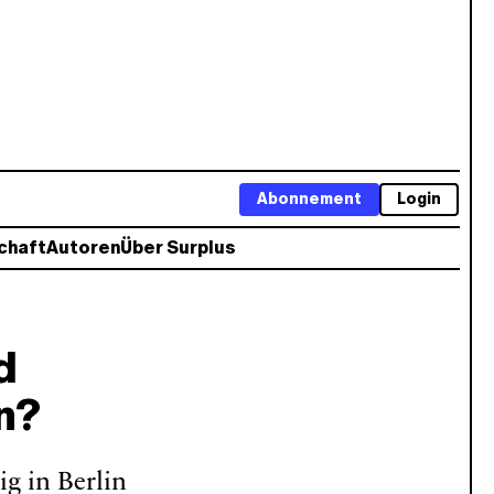
Abonnement
Login
chaft
Autoren
Über Surplus
d
n?
ig in Berlin