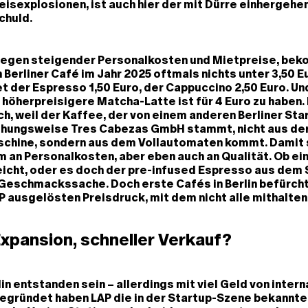
isexplosionen, ist auch hier der mit Dürre einhergehe
chuld.
wegen steigender Personalkosten und Mietpreise, bek
 Berliner Café im Jahr 2025 oftmals nichts unter 3,50 Eu
et der Espresso 1,50 Euro, der Cappuccino 2,50 Euro. Un
 höherpreisigere Matcha-Latte ist für 4 Euro zu haben. 
h, weil der Kaffee, der von einem anderen Berliner St
hungsweise Tres Cabezas GmbH stammt, nicht aus de
chine, sondern aus dem Vollautomaten kommt. Damit 
m an Personalkosten, aber eben auch an Qualität. Ob e
eicht, oder es doch der pre-infused Espresso aus dem
 Geschmackssache. Doch erste Cafés in Berlin befürch
P ausgelösten Preisdruck, mit dem nicht alle mithalten
Expansion, schneller Verkauf?
lin entstanden sein – allerdings mit viel Geld von inter
egründet haben LAP die in der Startup-Szene bekannte