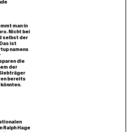
nde
ommt man in
ro. Nicht bei
d selbst der
Das ist
artup namens
r
sparen die
inem der
 Siebträger
ten bereits
 könnten.
nationalen
n Ralph Hage