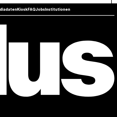
diadaten
Kiosk
FAQ
Jobs
Institutionen