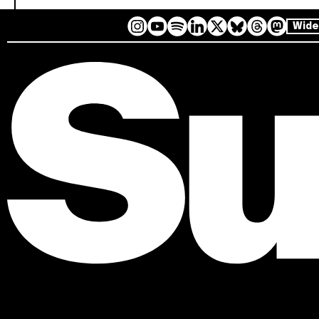
Wide
I
Y
L
B
T
M
S
n
o
i
l
h
a
p
s
u
n
u
r
s
o
t
T
k
e
e
t
t
a
u
e
s
a
o
i
g
b
d
k
d
d
f
r
e
I
y
s
o
y
a
n
n
m