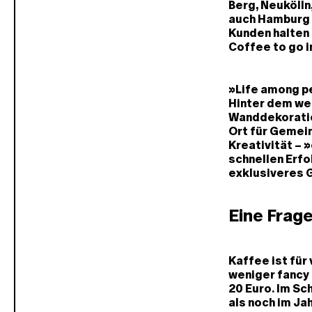
Berg, Neukölln,
auch Hamburg s
Kunden halten s
Coffee to go 
»Life among pe
Hinter dem we
Wanddekoration
Ort für Gemei
Kreativität – 
schnellen Erfo
exklusiveres 
Eine Frag
Kaffee ist für
weniger fancy 
20 Euro. Im Sc
als noch im Ja