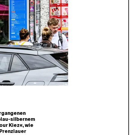
vergangenen
blau-silbernem
our Kiez«, wie
 Prenzlauer