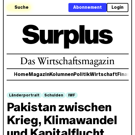
Suche
Abonnement
Login
Das Wirtschaftsmagazin
Home
Magazin
Kolumnen
Politik
Wirtschaft
Finanz
Länderportrait
Schulden
IWF
Pakistan zwischen
Krieg, Klimawandel
und Kapitalflucht