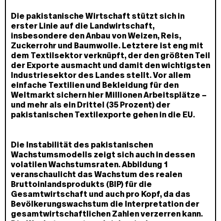
Die pakistanische Wirtschaft stützt sich in
erster Linie auf die Landwirtschaft,
insbesondere den Anbau von Weizen, Reis,
Zuckerrohr und Baumwolle. Letztere ist eng mit
dem Textilsektor verknüpft, der den größten Teil
der Exporte ausmacht und damit den wichtigsten
Industriesektor des Landes stellt. Vor allem
einfache Textilien und Bekleidung für den
Weltmarkt sichern hier Millionen Arbeitsplätze –
und mehr als ein Drittel (35 Prozent) der
pakistanischen Textilexporte gehen in die EU.
Die Instabilität des pakistanischen
Wachstumsmodells zeigt sich auch in dessen
volatilen Wachstumsraten. Abbildung 1
veranschaulicht das Wachstum des realen
Bruttoinlandsprodukts (BIP) für die
Gesamtwirtschaft und auch pro Kopf, da das
Bevölkerungswachstum die Interpretation der
gesamtwirtschaftlichen Zahlen verzerren kann.