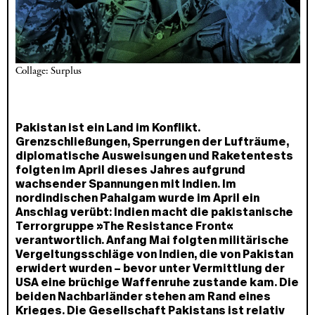
Collage: Surplus
Pakistan ist ein Land im Konflikt.
Grenzschließungen, Sperrungen der Lufträume,
diplomatische Ausweisungen und Raketentests
folgten im April dieses Jahres aufgrund
wachsender Spannungen mit Indien. Im
nordindischen Pahalgam wurde im April ein
Anschlag verübt: Indien macht die pakistanische
Terrorgruppe »The Resistance Front«
verantwortlich. Anfang Mai folgten militärische
Vergeltungsschläge von Indien, die von Pakistan
erwidert wurden – bevor unter Vermittlung der
USA eine brüchige Waffenruhe zustande kam. Die
beiden Nachbarländer stehen am Rand eines
Krieges. Die Gesellschaft Pakistans ist relativ