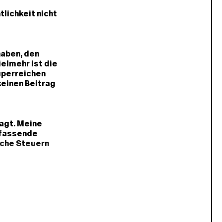
tlichkeit nicht
haben, den
elmehr ist die
uperreichen
keinen Beitrag
sagt. Meine
mfassende
lche Steuern