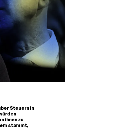
ber Steuern in
 würden
on ihnen zu
ndem stammt,