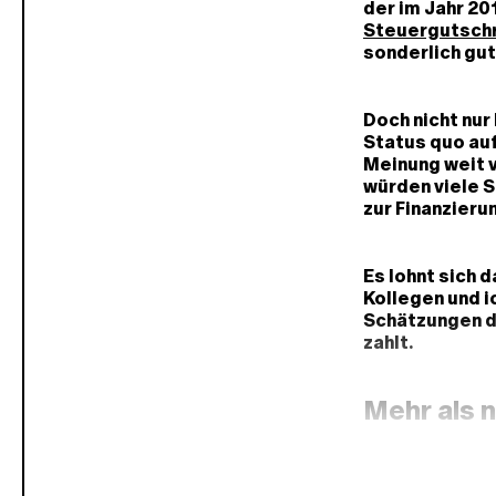
der im Jahr 20
Steuergutschr
sonderlich gut
Doch nicht nur
Status quo auf
Meinung weit v
würden viele S
zur Finanzieru
Es lohnt sich 
Kollegen und 
Schätzungen da
zahlt.
Mehr als 