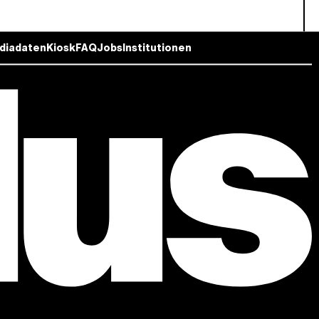
diadaten
Kiosk
FAQ
Jobs
Institutionen