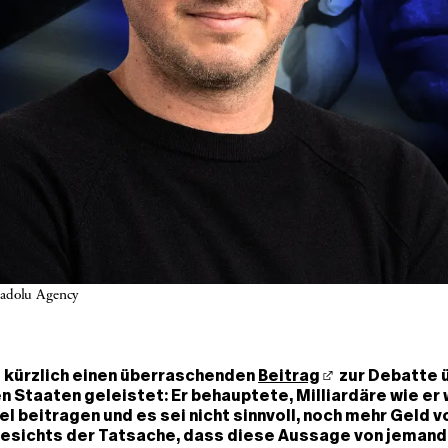
nadolu Agency
t kürzlich einen überraschenden
Beitrag
zur Debatte ü
n Staaten geleistet: Er behauptete, Milliardäre wie er
el beitragen und es sei nicht sinnvoll, noch mehr Geld v
gesichts der Tatsache, dass diese Aussage von jema