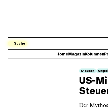
Suche
Home
Magazin
Kolumnen
Po
Steuern
Ungle
US-Mil
Steue
Der Mythos