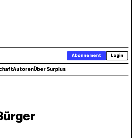
Abonnement
Login
chaft
Autoren
Über Surplus
Bürger
e