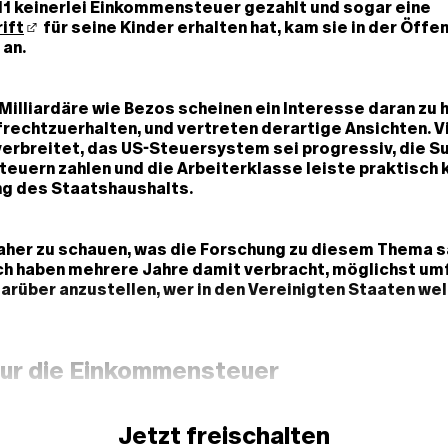
11 keinerlei Einkommensteuer gezahlt und sogar eine
ift
für seine Kinder erhalten hat, kam sie in der Öffen
 an.
 Milliardäre wie Bezos scheinen ein Interesse daran zu 
rechtzuerhalten, und vertreten derartige Ansichten. Vi
erbreitet, das US-Steuersystem sei progressiv, die S
teuern zahlen und die Arbeiterklasse leiste praktisch 
ng des Staatshaushalts.
daher zu schauen, was die Forschung zu diesem Thema 
ich haben mehrere Jahre damit verbracht, möglichst u
rüber anzustellen, wer in den Vereinigten Staaten we
nur die Einkommensteuer
Jetzt freischalten