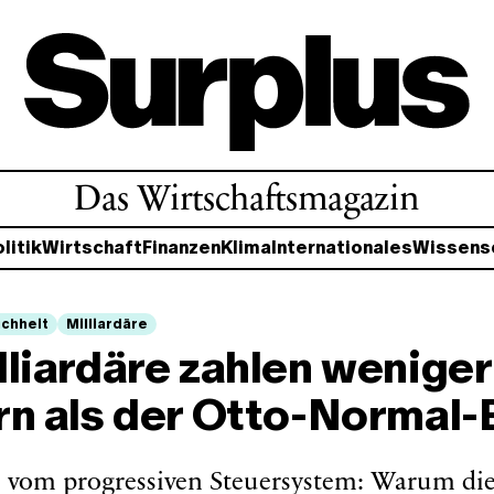
Das Wirtschaftsmagazin
litik
Wirtschaft
Finanzen
Klima
Internationales
Wissens
ichheit
Milliardäre
liardäre zahlen weniger
rn als der Otto-Normal-
 vom progressiven Steuersystem: Warum di