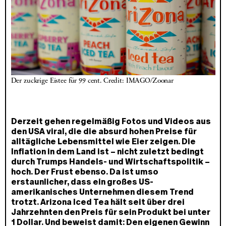
Der zuckrige Eistee für 99 cent. Credit: IMAGO/Zoonar
Derzeit gehen regelmäßig Fotos und Videos aus
den USA viral, die die absurd hohen Preise für
alltägliche Lebensmittel wie Eier zeigen. Die
Inflation in dem Land ist – nicht zuletzt bedingt
durch Trumps Handels- und Wirtschaftspolitik –
hoch. Der Frust ebenso. Da ist umso
erstaunlicher, dass ein großes US-
amerikanisches Unternehmen diesem Trend
trotzt. Arizona Iced Tea hält seit über drei
Jahrzehnten den Preis für sein Produkt bei unter
1 Dollar. Und beweist damit: Den eigenen Gewinn