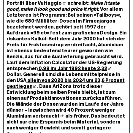
Porträt über Vultaggio
schreibt:
Make it taste
good, make it look good and price it right.
Vor allem
Letzteres ist Programm: Bei seinen »Tallboys«,
wie die 680-Milliliter-Dosen im Firmenjargon
bezeichnet werden, gehört seit 1997 der
Aufdruck »99 ct« fest zum grafischen Design. Ein
riskantes Kalkül: Seit dem Jahr 2000 hat sich der
Preis für Fruktosesirup verdreifacht, Aluminium
ist ebenso bedeutend teurer geworden wie
Benzin, das für die Auslieferung gebraucht wird.
Laut dem Inflation Calculator der US-Regierung
entsprechen
0,99 im Jahr 1992 heute 2,32
Dollar. Generell sind die Lebensmittelpreise in
den USA
allein von 2020 bis 2024 um 23,6 Prozent
gestiegen
. Dass AriZona trotz dieser
Entwicklung beim selben Preis bleibt, ist zum
einen auf Produktinnovationen zurückzuführen.
Die Wände der Dosen wurden im Laufe der Jahre
dünner – inzwischen wird
40 Prozent weniger
Aluminium verbraucht
als früher. Das bedeutet
nicht nur eine Ersparnis beim Material, sondern
auch weniger Gewicht und somit geringere