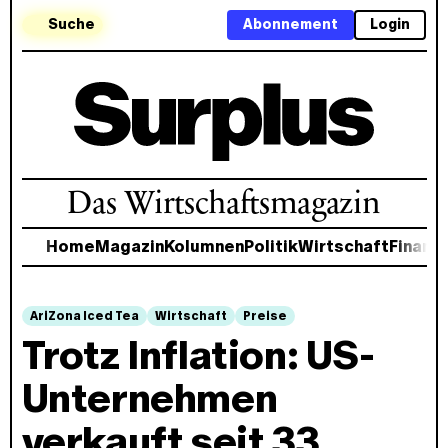
Suche
Abonnement
Login
Das Wirtschaftsmagazin
Home
Magazin
Kolumnen
Politik
Wirtschaft
Finanz
AriZona Iced Tea
Wirtschaft
Preise
Trotz Inflation: US-
Unternehmen
verkauft seit 33