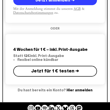
Tweet bekam gut 760.000 Likes
.
Mit der Anmeldung stimmst du unseren
AGB
&
Datenschutzbestimmungen
zu.
ODER
4 Wochen für 1 € – inkl. Print-Ausgabe
Statt
12€
inkl. Print-Ausgabe
flexibel online kündbar
Jetzt für 1 € testen →
Du hast bereits ein Konto?
Hier anmelden