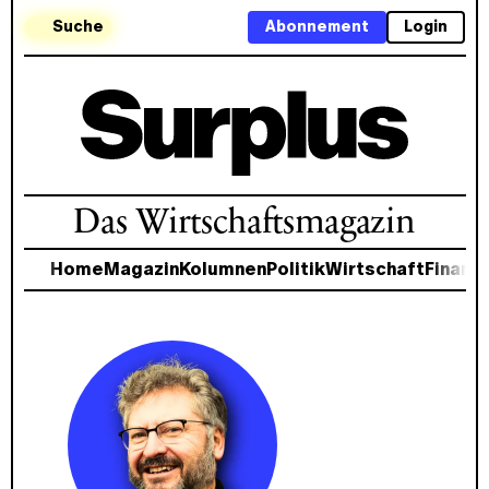
Suche
Abonnement
Login
Das Wirtschaftsmagazin
Home
Magazin
Kolumnen
Politik
Wirtschaft
Finanz