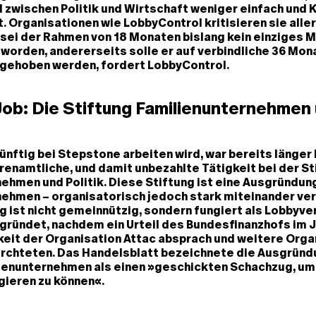
zwischen Politik und Wirtschaft weniger einfach und 
t. Organisationen wie LobbyControl kritisieren sie aller
s sei der Rahmen von 18 Monaten bislang kein einziges M
orden, andererseits solle er auf verbindliche 36 Mona
ngehoben werden, fordert LobbyControl.
ob: Die Stiftung Familienunternehmen 
ünftig bei Stepstone arbeiten wird, war bereits länger
renamtliche, und damit unbezahlte Tätigkeit bei der St
ehmen und Politik. Diese Stiftung ist eine Ausgründun
nehmen – organisatorisch jedoch stark miteinander ve
g ist nicht gemeinnützig, sondern fungiert als Lobbyve
ründet, nachdem ein Urteil des Bundesfinanzhofs im J
eit der Organisation Attac absprach und weitere Orga
ürchteten. Das Handelsblatt bezeichnete die Ausgründ
lienunternehmen als einen »geschickten Schachzug, um 
gieren zu können«.