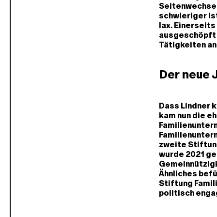
Seitenwechsel 
schwieriger is
lax. Einerseit
ausgeschöpft w
Tätigkeiten a
Der neue J
Dass Lindner k
kam nun die eh
Familienuntern
Familienunter
zweite Stiftun
wurde 2021 geg
Gemeinnützigk
Ähnliches bef
Stiftung Fami
politisch enga