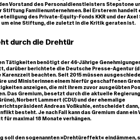
 den Vorstand des Personaldienstleisters Stepstone un
 Stiftung Familienunternehmen. Bei Ersterem handelt 
teiligung des Private-Equity-Fonds KKR und der Axel 
m eine Stiftung, die zuletzt in die Kritik geraten ist.
ht durch die Drehtür
den Tätigkeiten benötigt der 46-Jährige Genehmigunge
t, darüber berichtete die Deutsche Presse-Agentur (
e Karenzzeit beachten. Seit 2015 müssen ausgeschied
re und Ministerinnen einem hierfür geschaffenen Gr
gkeiten anzeigen, die mit ihrem zuvor ausgeübten Post
en. Das Gremium, besetzt durch die aktuelle Regieru
Grüne), Norbert Lammert (CDU) und der ehemalige
richtspräsident Andreas Voßkuhle, entscheidet dann, 
flikt besteht. Je nach Fall kann das Gremium dann ein 
it für maximal 18 Monate verhängen.
g soll den sogenannten »Drehtüreffekt« eindämmen, 