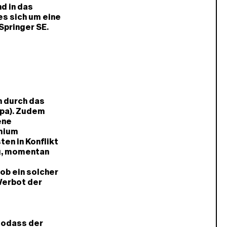
d in das
es sich um eine
Springer SE.
n durch das
dpa). Zudem
ene
emium
en in Konflikt
ng, momentan
ob ein solcher
Verbot der
sodass der