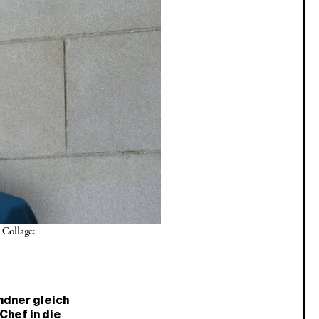
Collage: 
ndner gleich
Chef in die