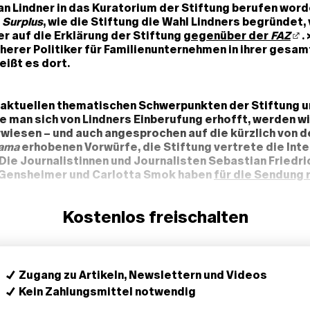
ian Lindner in das Kuratorium der Stiftung berufen word
n
Surplus
, wie die Stiftung die Wahl Lindners begründet,
 auf die Erklärung der Stiftung
gegenüber der
FAZ
.
rüherer Politiker für Familienunternehmen in ihrer gesam
eißt es dort.
 aktuellen thematischen Schwerpunkten der Stiftung u
e man sich von Lindners Einberufung erhofft, werden wi
iesen – und auch angesprochen auf die kürzlich von d
rama
erhobenen Vorwürfe, die Stiftung vertrete die Int
Die Journalistinnen und Journalisten Sebastian Friedri
 Gensheimer und Carlotta Smok haben
für die Sendung 
hmen und Personen hinter der Stiftung stecken. Bekan
elbst nur, dass sie von mehr als 600 Unternehmen getra
Kostenlos freischalten
 als 50 Kuratorinnen und Kuratoren auf ihrer Website v
orama bestätigten nun Rossmann, Deichmann, Bertels
ihre Förderschaft der Stiftung Familienunternehmen. U
, zu der unter anderem Lidl und Kaufland gehören, be
 Rechercheteam die Förderung der Stiftung.
Zugang zu Artikeln, Newslettern und Videos
Kein Zahlungsmittel notwendig