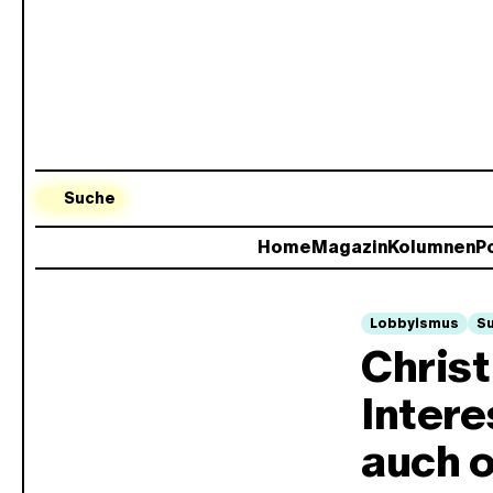
Suche
Home
Magazin
Kolumnen
Po
Lobbyismus
S
Christ
Intere
auch o