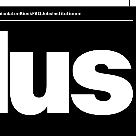
diadaten
Kiosk
FAQ
Jobs
Institutionen