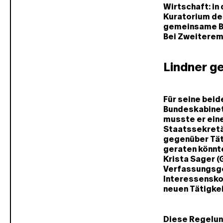
Wirtschaft: in
Kuratorium der
gemeinsame Be
Bei Zweiterem u
Lindner ge
Für seine bei
Bundeskabinet
musste er ein
Staatssekretä
gegenüber Täti
geraten könnt
Krista Sager (
Verfassungsge
Interessenskon
neuen Tätigke
Diese Regelun