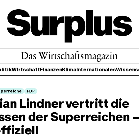
Das Wirtschaftsmagazin
litik
Wirtschaft
Finanzen
Klima
Internationales
Wissens
uperreiche
FDP
ian Lindner vertritt die
ssen der Superreichen –
ffiziell