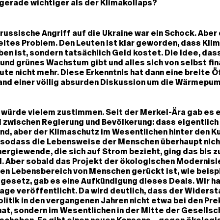
gerade wichtiger als der Klimakollaps?
russische Angriff auf die Ukraine war ein Schock. Aber
eites Problem. Den Leuten ist klar geworden, dass Kli
en ist, sondern tatsächlich Geld kostet. Die Idee, dass
und grünes Wachstum gibt und alles sich von selbst fin
ute nicht mehr. Diese Erkenntnis hat dann eine breite Ö
and einer völlig absurden Diskussion um die Wärmepu
 würde vielem zustimmen. Seit der Merkel-Ära gab es e
l zwischen Regierung und Bevölkerung: dass eigentlich 
nd, aber der Klimaschutz im Wesentlichen hinter den K
 sodass die Lebensweise der Menschen überhaupt nich
Energiewende, die sich auf Strom bezieht, ging das bis 
. Aber sobald das Projekt der ökologischen Modernisi
den Lebensbereich von Menschen gerückt ist, wie beis
gesetz, gab es eine Aufkündigung dieses Deals. Wir h
age veröffentlicht. Da wird deutlich, dass der Widers
litik in den vergangenen Jahren nicht etwa bei den Pr
, sondern im Wesentlichen in der Mitte der Gesellsch