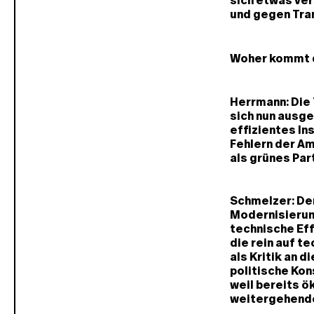
sich etwas ver
und gegen Tra
Woher kommt 
Herrmann: Die 
sich nun ausg
effizientes In
Fehlern der Am
als grünes Part
Schmelzer: De
Modernisierung
technische Eff
die rein auf t
als Kritik an
politische Kon
weil bereits 
weitergehende