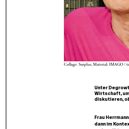
Collage: Surplus, Material: IMAGO / te
Unter Degrowt
Wirtschaft, um
diskutieren, o
Frau Herrmann,
dann im Kontex