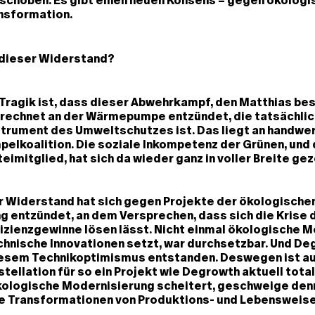
schoben. Es gibt einen neuen Konsens – gegen ökologis
nsformation.
dieser Widerstand?
Tragik ist, dass dieser Abwehrkampf, den Matthias bes
erechnet an der Wärmepumpe entzündet, die tatsächlich
strument des Umweltschutzes ist. Das liegt an handwe
pelkoalition. Die soziale Inkompetenz der Grünen, und 
eimitglied, hat sich da wieder ganz in voller Breite gez
r Widerstand hat sich gegen Projekte der ökologische
 entzündet, an dem Versprechen, dass sich die Krise 
izienzgewinne lösen lässt. Nicht einmal ökologische M
echnische Innovationen setzt, war durchsetzbar. Und Deg
 diesem Technikoptimismus entstanden. Deswegen ist a
stellation für so ein Projekt wie Degrowth aktuell total
ökologische Modernisierung scheitert, geschweige den
 Transformationen von Produktions- und Lebensweise