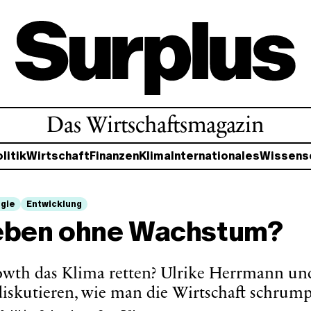
Das Wirtschaftsmagazin
litik
Wirtschaft
Finanzen
Klima
Internationales
Wissens
gie
Entwicklung
eben ohne Wachstum?
wth das Klima retten? Ulrike Herrmann un
iskutieren, wie man die Wirtschaft schrum