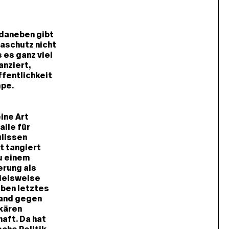
 daneben gibt
maschutz nicht
 es ganz viel
anziert,
ffentlichkeit
mpe.
ine Art
alle für
ulissen
t tangiert
zu einem
erung als
pielsweise
aben letztes
tand gegen
ekären
aft. Da hat