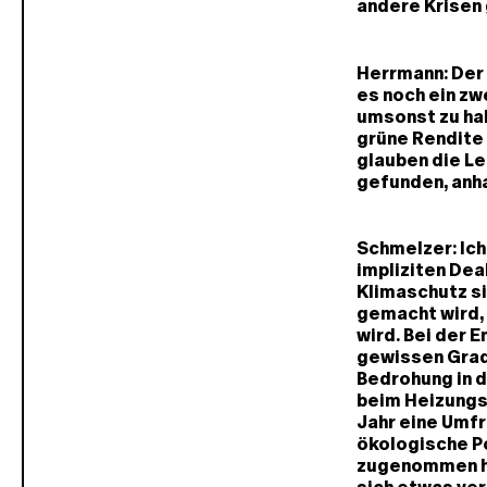
andere Krisen 
Herrmann: Der 
es noch ein zw
umsonst zu hab
grüne Rendite 
glauben die Le
gefunden, anh
Schmelzer: Ich
impliziten Dea
Klimaschutz si
gemacht wird,
wird. Bei der 
gewissen Grad
Bedrohung in 
beim Heizungs
Jahr eine Umfr
ökologische Po
zugenommen hat