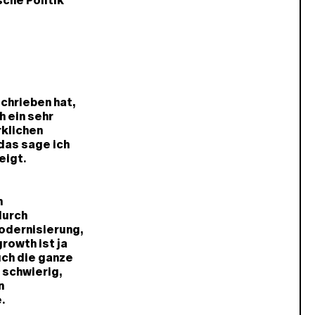
che Politik
chrieben hat,
 ein sehr
rklichen
das sage ich
eigt.
n
durch
odernisierung,
rowth ist ja
uch die ganze
 schwierig,
n
.