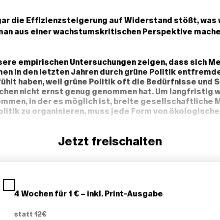
ar die Effizienzsteigerung auf Widerstand stößt, was 
man aus einer wachstumskritischen Perspektive mache
sere empirischen Untersuchungen zeigen, dass sich M
n in den letzten Jahren durch grüne Politik entfremd
hlt haben, weil grüne Politik oft die Bedürfnisse und 
hen nicht ernst genug genommen hat. Um langfristig wi
ommen, in der es möglich ist, breite gesellschaftliche 
litik zu organisieren, muss jede Form von ökologischer
olitik darstellen. Da gibt es viele Vorschläge, etwa Gre
ür besonders Wohlhabende, Maximaleinkommen und m
Jetzt freischalten
gute Daseinsvorsorge und gratis öffentlichen Nahverke
sich aktuell politisch eigentlich niemand ran, obwohl da
dafür wäre, damit eine Politik der Suffizienz, bei der 
d, was wirklich gebraucht wird, überhaupt wieder akze
4 Wochen für 1 € – inkl. Print-Ausgabe
statt
12€