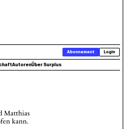
Abonnement
Login
chaft
Autoren
Über Surplus
d Matthias
pfen kann.