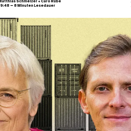
Matthias Schmelzer
+
Caro Rübe
–
, 9:48
8 Minuten Lesedauer