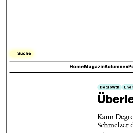
Suche
Home
Magazin
Kolumnen
Po
Degrowth
Ener
Überl
Kann Degro
Schmelzer d