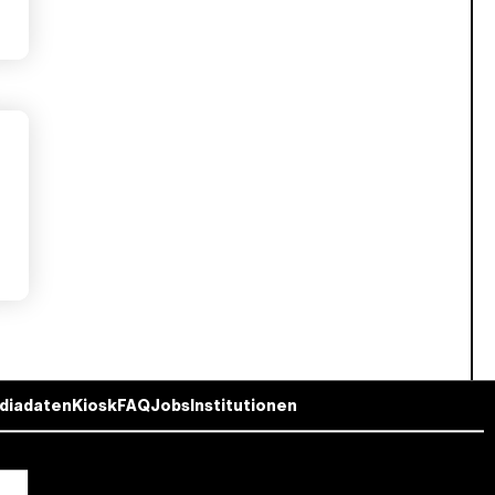
diadaten
Kiosk
FAQ
Jobs
Institutionen