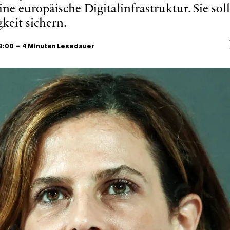
ine europäische Digitalinfrastruktur. Sie sol
eit sichern.
–
 9:00
4 Minuten Lesedauer