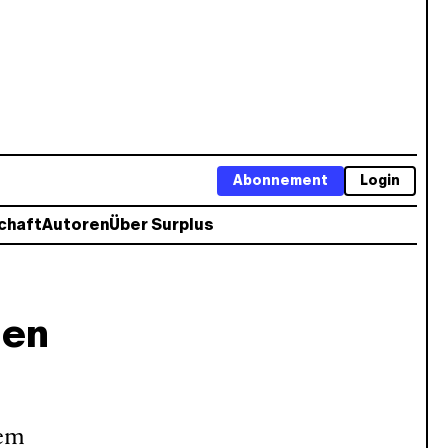
Abonnement
Login
chaft
Autoren
Über Surplus
den
dem