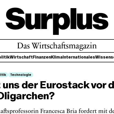
Das Wirtschaftsmagazin
litik
Wirtschaft
Finanzen
Klima
Internationales
Wissens
itik
Technologie
 uns der Eurostack vor 
Oligarchen?
aftsprofessorin Francesca Bria fordert mit 