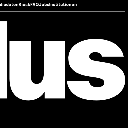
diadaten
Kiosk
FAQ
Jobs
Institutionen