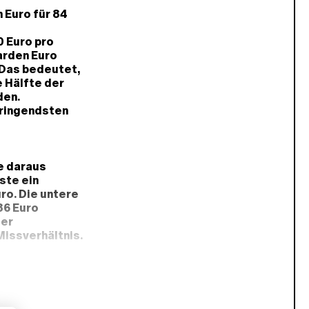
 Euro für 84
0 Euro pro
iarden Euro
. Das bedeutet,
e Hälfte der
den.
dringendsten
e daraus
ste ein
uro. Die untere
86 Euro
der
Missverhältnis.