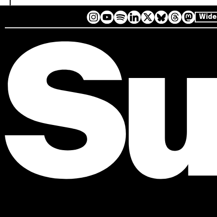
Wide
I
Y
L
B
T
M
S
n
o
i
l
h
a
p
s
u
n
u
r
s
o
t
T
k
e
e
t
t
a
u
e
s
a
o
i
g
b
d
k
d
d
f
r
e
I
y
s
o
y
a
n
n
m