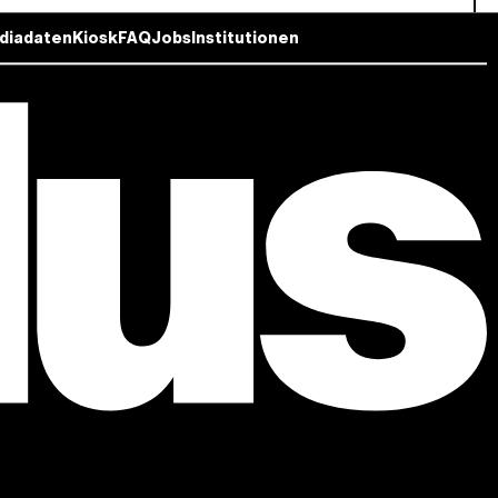
diadaten
Kiosk
FAQ
Jobs
Institutionen