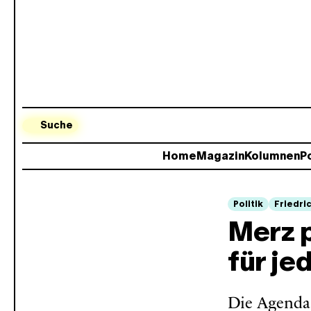
Suche
Home
Magazin
Kolumnen
Po
Politik
Friedri
Merz p
für je
Die Agenda 