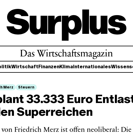
Das Wirtschaftsmagazin
litik
Wirtschaft
Finanzen
Klima
Internationales
Wissens
ch Merz
Steuern
lant 33.333 Euro Entlas
den Superreichen
von Friedrich Merz ist offen neoliberal: Die