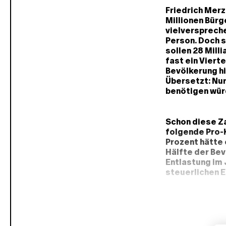
Friedrich Merz
Millionen Bürg
vielverspreche
Person. Doch s
sollen 28 Mill
fast ein Viert
Bevölkerung hi
Übersetzt: Nur
benötigen wür
Schon diese Za
folgende Pro-K
Prozent hätte 
Hälfte der Be
Entlastung im 
steuerlichen E