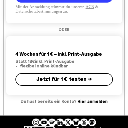
Mit der Anmeldung stimmst du unseren
AGB
&
Datenschutzbestimmungen
zu.
ODER
4 Wochen für 1 € – inkl. Print-Ausgabe
Statt
12€
inkl. Print-Ausgabe
flexibel online kündbar
Jetzt für 1 € testen →
Du hast bereits ein Konto?
Hier anmelden
I
Y
L
B
T
M
S